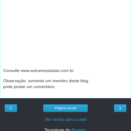
Consulte www.autoentusiastas.com.br.
Observação: somente um membro deste blog
pode postar um comentário.
‹
›
Página inicial
Ver versão para a web
Tecnologia do
Blogger
.