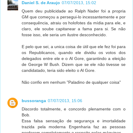
Daniel S. de Araujo
07/07/2013, 15:02
Quem deu publicidade ao Ralph Nader foi a propria
GM que começou a persegui-lo incessantemente e por
consequência, atraiu os holofotes da mídia para ele, e
claro, ele soube capitanear a fama para si. Se não
fosse isso, ele seria um ilustre desconhecido.
E pelo que sei, a unica coisa de útil que ele fez foi para
os Republicanos, quando ele dividiu os votos dos
delegados entre ele e o Al Gore, garantindo a eleição
de George W Bush. Dizem que se ele não tivesse se
candidatado, teria sido eleito o Al Gore.
Não confio em nenhum "Paladino de qualquer coisa"
bussoranga
07/07/2013, 15:06
Discordo totalmente, e concordo plenamente com o
Bob.
Essa falsa sensação de segurança e imortalidade
trazida pela moderna Engenharia faz as pessoas
perderem completamente o respeito pelas máquinas.