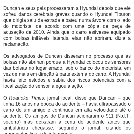
Duncan e seus pais processaram a Hyundai depois que ele
sofreu danos cerebrais graves quando o Hyundai Tiburon
que dirigia saiu da estrada e bateu numa árvore com o lado
do motorista, de acordo com uma cópia de peça de
acusação de 2010. Ainda que o carro estivesse equipado
com bolsas infláveis laterais, elas não abriram, dizia a
reclamação.
Os advogados de Duncan disseram no processo que as
bolsas não abriram porque a Hyundai colocou os sensores
das bolsas no lugar errado, sob o banco do motorista, em
vez de mais em direção à parte externa do carro. A Hyundai
havia feito estudos e sabia dos riscos potenciais com a
localização do sensor, alegou a ação.
O
Roanoke Times
, jornal local, disse que Duncan – que
tinha 16 anos na época do acidente – havia ultrapassado o
carro de um amigo e continuou em alta velocidade até o
acidente. Os amigos de Duncan acionaram o 911 (N.d.T.:
socorro) mas deixaram a cena do acidente antes que
ambulância chegasse, segundo o jornal, citando os
argumentos finais do julgamento.