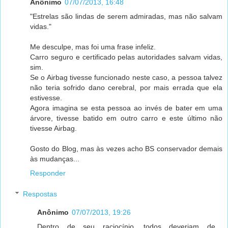
Anônimo
07/07/2013, 16:48
"Estrelas são lindas de serem admiradas, mas não salvam
vidas."
Me desculpe, mas foi uma frase infeliz.
Carro seguro e certificado pelas autoridades salvam vidas,
sim.
Se o Airbag tivesse funcionado neste caso, a pessoa talvez
não teria sofrido dano cerebral, por mais errada que ela
estivesse.
Agora imagina se esta pessoa ao invés de bater em uma
árvore, tivesse batido em outro carro e este último não
tivesse Airbag.
Gosto do Blog, mas às vezes acho BS conservador demais
às mudanças...
Responder
Respostas
Anônimo
07/07/2013, 19:26
Dentro de seu raciocínio, todos deveriam de