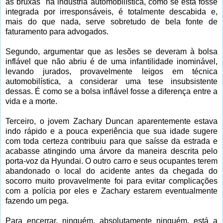
às bruxas" na indústria automobilística, como se esta fosse
integrada por irresponsáveis, é totalmente descabida e,
mais do que nada, serve sobretudo de bela fonte de
faturamento para advogados.
Segundo, argumentar que as lesões se deveram à bolsa
inflável que não abriu é de uma infantilidade inominável,
levando jurados, provavelmente leigos em técnica
automobilística, a considerar uma tese insubsistente
dessas. É como se a bolsa inflável fosse a diferença entre a
vida e a morte.
Terceiro, o jovem Zachary Duncan aparentemente estava
indo rápido e a pouca experiência que sua idade sugere
com toda certeza contribuiu para que saísse da estrada e
acabasse atingindo uma árvore da maneira descrita pelo
porta-voz da Hyundai. O outro carro e seus ocupantes terem
abandonado o local do acidente antes da chegada do
socorro muito provavelmente foi para evitar complicações
com a polícia por eles e Zachary estarem eventualmente
fazendo um pega.
Para encerrar, ninguém, absolutamente ninguém, está a