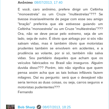
Anônimo
08/07/2013, 17:40
E você, caro anônimo, prefere dirigir um Celtinha
"monoestrela" ou um Cruze "multiestrelas"??? Se
tivesse invariavelmente de pegar com esse seu amigo
"bração" preferiria que ele estivesse guiando um
Celtinha "monoestrela" ou um Cruze "multiestrelas"???
Ora, não se deve pecar pelo extremo, seja de um
lado, seja de outro. É óbvio que airbags por si sós não
salvam vidas, mas é também óbvio que motoristas
prudentes também se envolvem em acidentes, e a
prudência ao volante, por si só, também não salva
vidas. Sou partidário daqueles que acham que os
veículos fabricados no Brasil são inseguros. Alguém
duvida disso??? Porém, isto não significa que quem
pensa assim acha que as tais bolsas infláveis fazem
milagres. Daí eu pergunto: será que o desejável não
seria termos as duas coisas, ou seja, carros seguros e
motoristas pudententes???
Fernando
Bob Sharp
08/07/2013, 18:25