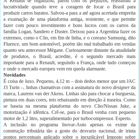
A Renault se organizou, parou com os prejuízos, reassumiu a
lucratividade quando teve a coragem de focar o Brasil para
produzir carros baratos. Salvou-a para a até agora acertada empreita
a exumação de uma plataforma antiga, resistente, e que permite
fazer com pouco investimento e bons lucros com os carros da
família Logan, Sandero e Duster. Deixou para a Argentina fazer os
extremos, como o Clio, em fim de linha, e o coreano Samsung, dito
Fluence, um bom automóvel, porém tão mal trabalhado em vendas
quanto seu antecessor Mégane. Curiosamente distante da atualidade
de produtos, o Brasil, acredite, é o segundo mercado mais
importante para a Renault, seguindo a França, onde tudo começou
e onde o mercado europeu vem em queda alarmante.
Novidades
É coisa de luxo. Pequeno, 4,12 m – dois dedos menor que um JAC
J3 Turin –, linhas chamativas com a assinatura do novo
designer
da
marca, Laurens van der Akens. Linhas são para chocar a burguesia,
pintura em duas cores, teto rebaixando em direção à traseira. Como
se baseia na mesma plataforma do novo Clio/Nissan Juke, a
motorização é idêntica. Crê-se, para o Brasil venha com pequeno
motor de 1,2 litro, superalimentado por turbocompressor. Esperto.
A inclusão no programa Inovar-Auto apenas os exime da
construção tributária tão a gosto do desvario nacional, de trinta
pontos percentuais aplicado sobre o inexplicável Imposto sobre