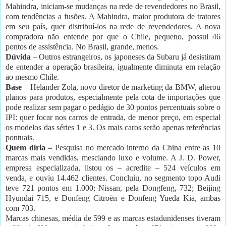
Mahindra, iniciam-se mudanças na rede de revendedores no Brasil,
com tendências a fusões. A Mahindra, maior produtora de tratores
em seu país, quer distribuí-los na rede de revendedores. A nova
compradora não entende por que o Chile, pequeno, possui 46
pontos de assistência. No Brasil, grande, menos.
Dúvida
– Outros estrangeiros, os japoneses da Subaru já desistiram
de entender a operação brasileira, igualmente diminuta em relação
ao mesmo Chile.
Base
– Helander Zola, novo diretor de marketing da BMW, alterou
planos para produtos, especialmente pela cota de importações que
pode realizar sem pagar o pedágio de 30 pontos percentuais sobre o
IPI: quer focar nos carros de entrada, de menor preço, em especial
os modelos das séries 1 e 3. Os mais caros serão apenas referências
pontuais.
Quem diria
– Pesquisa no mercado interno da China entre as 10
marcas mais vendidas, mesclando luxo e volume. A J. D. Power,
empresa especializada, listou os – acredite – 524 veículos em
venda, e ouviu 14.462 clientes. Concluiu, no segmento topo Audi
teve 721 pontos em 1.000; Nissan, pela Dongfeng, 732; Beijing
Hyundai 715, e Donfeng Citroën e Donfeng Yueda Kia, ambas
com 703.
Marcas chinesas, média de 599 e as marcas estadunidenses tiveram