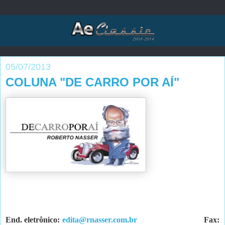
05/07/2013
COLUNA "DE CARRO POR AÍ"
End. eletrônico:
edita@rnasser.com.br
Fax: