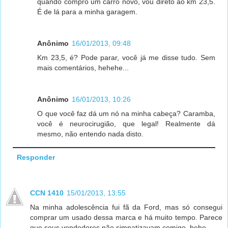
quando compro um carro novo, vou direto ao km 23,5.
É de lá para a minha garagem.
Anônimo
16/01/2013, 09:48
Km 23,5, é? Pode parar, você já me disse tudo. Sem
mais comentários, hehehe...
Anônimo
16/01/2013, 10:26
O que você faz dá um nó na minha cabeça? Caramba,
você é neurocirugião, que legal! Realmente dá
mesmo, não entendo nada disto.
Responder
CCN 1410
15/01/2013, 13:55
Na minha adolescência fui fã da Ford, mas só consegui
comprar um usado dessa marca e há muito tempo. Parece
que seus vendedores não simpatizavam comigo, hehe...