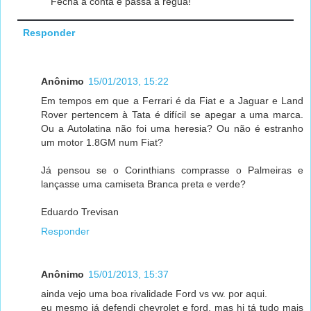
Fecha a conta e passa a régua!
Responder
Anônimo
15/01/2013, 15:22
Em tempos em que a Ferrari é da Fiat e a Jaguar e Land
Rover pertencem à Tata é difícil se apegar a uma marca.
Ou a Autolatina não foi uma heresia? Ou não é estranho
um motor 1.8GM num Fiat?
Já pensou se o Corinthians comprasse o Palmeiras e
lançasse uma camiseta Branca preta e verde?
Eduardo Trevisan
Responder
Anônimo
15/01/2013, 15:37
ainda vejo uma boa rivalidade Ford vs vw. por aqui.
eu mesmo já defendi chevrolet e ford, mas hj tá tudo mais