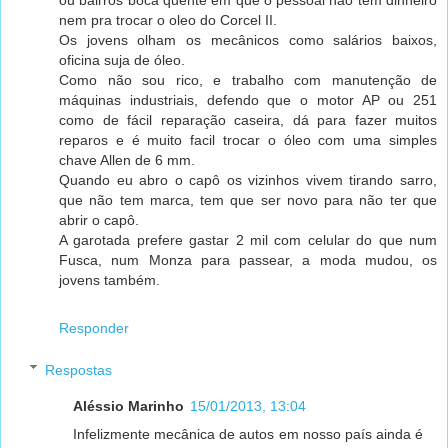
ou bairros boca quente em que o pessoal não tem dinheiro
nem pra trocar o oleo do Corcel II.
Os jovens olham os mecânicos como salários baixos,
oficina suja de óleo.
Como não sou rico, e trabalho com manutenção de
máquinas industriais, defendo que o motor AP ou 251
como de fácil reparação caseira, dá para fazer muitos
reparos e é muito facil trocar o óleo com uma simples
chave Allen de 6 mm.
Quando eu abro o capô os vizinhos vivem tirando sarro,
que não tem marca, tem que ser novo para não ter que
abrir o capô.
A garotada prefere gastar 2 mil com celular do que num
Fusca, num Monza para passear, a moda mudou, os
jovens também.
Responder
Respostas
Aléssio Marinho
15/01/2013, 13:04
Infelizmente mecânica de autos em nosso país ainda é