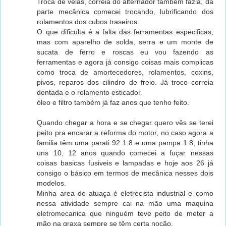
Troca de velas, correia do alternador também fazia, da
parte mecânica comecei trocando, lubrificando dos
rolamentos dos cubos traseiros.
O que dificulta é a falta das ferramentas especificas,
mas com aparelho de solda, serra e um monte de
sucata de ferro e roscas eu vou fazendo as
ferramentas e agora já consigo coisas mais complicas
como troca de amortecedores, rolamentos, coxins,
pivos, reparos dos cilindro de freio. Já troco correia
dentada e o rolamento esticador.
óleo e filtro também já faz anos que tenho feito.
Quando chegar a hora e se chegar quero vês se terei
peito pra encarar a reforma do motor, no caso agora a
familia têm uma parati 92 1.8 e uma pampa 1.8, tinha
uns 10, 12 anos quando comecei a fuçar nessas
coisas basicas fusiveis e lampadas e hoje aos 26 já
consigo o básico em termos de mecânica nesses dois
modelos.
Minha area de atuaça é eletrecista industrial e como
nessa atividade sempre cai na mão uma maquina
eletromecanica que ninguém teve peito de meter a
mão na graxa sempre se têm certa noção.