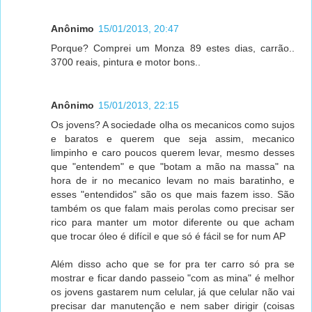
Anônimo
15/01/2013, 20:47
Porque? Comprei um Monza 89 estes dias, carrão..
3700 reais, pintura e motor bons..
Anônimo
15/01/2013, 22:15
Os jovens? A sociedade olha os mecanicos como sujos
e baratos e querem que seja assim, mecanico
limpinho e caro poucos querem levar, mesmo desses
que "entendem" e que "botam a mão na massa" na
hora de ir no mecanico levam no mais baratinho, e
esses "entendidos" são os que mais fazem isso. São
também os que falam mais perolas como precisar ser
rico para manter um motor diferente ou que acham
que trocar óleo é difícil e que só é fácil se for num AP
Além disso acho que se for pra ter carro só pra se
mostrar e ficar dando passeio "com as mina" é melhor
os jovens gastarem num celular, já que celular não vai
precisar dar manutenção e nem saber dirigir (coisas