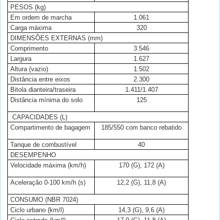
PESOS (kg)
Em ordem de marcha
1.061
Carga máxima
320
DIMENSÕES EXTERNAS (mm)
Comprimento
3.546
Largura
1.627
Altura (vazio)
1.502
Distância entre eixos
2.300
Bitola dianteira/traseira
1.411/1.407
Distância mínima do solo
125
CAPACIDADES (L)
Compartimento de bagagem
185/550 com banco rebatido
Tanque de combustível
40
DESEMPENHO
Velocidade máxima (km/h)
170 (G), 172 (A)
Aceleração 0-100 km/h (s)
12,2 (G), 11,8 (A)
CONSUMO (NBR 7024)
Ciclo urbano (km/l)
14,3 (G), 9,6 (A)