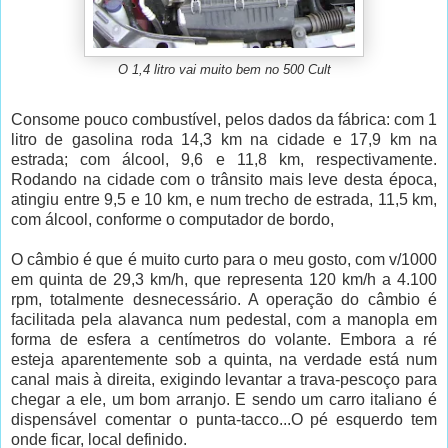
O 1,4 litro vai muito bem no 500 Cult
Consome pouco combustível, pelos dados da fábrica: com 1
litro de gasolina roda 14,3 km na cidade e 17,9 km na
estrada; com álcool, 9,6 e 11,8 km, respectivamente.
Rodando na cidade com o trânsito mais leve desta época,
atingiu entre 9,5 e 10 km, e num trecho de estrada, 11,5 km,
com álcool, conforme o computador de bordo,
O câmbio é que é muito curto para o meu gosto, com v/1000
em quinta de 29,3 km/h, que representa 120 km/h a 4.100
rpm, totalmente desnecessário. A operação do câmbio é
facilitada pela alavanca num pedestal, com a manopla em
forma de esfera a centímetros do volante. Embora a ré
esteja aparentemente sob a quinta, na verdade está num
canal mais à direita, exigindo levantar a trava-pescoço para
chegar a ele, um bom arranjo. E sendo um carro italiano é
dispensável comentar o punta-tacco...O pé esquerdo tem
onde ficar, local definido.