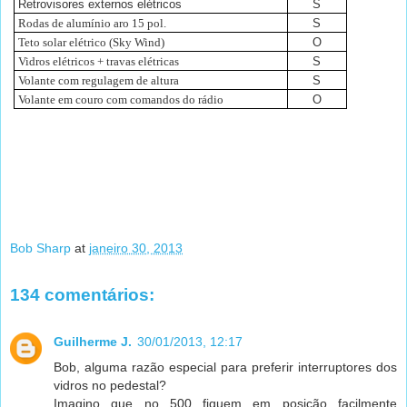
Retrovisores externos elétricos
S
Rodas de alumínio aro 15 pol.
S
Teto solar elétrico (Sky Wind)
O
Vidros elétricos + travas elétricas
S
Volante com regulagem de altura
S
Volante em couro com comandos do rádio
O
Bob Sharp
at
janeiro 30, 2013
134 comentários:
Guilherme J.
30/01/2013, 12:17
Bob, alguma razão especial para preferir interruptores dos
vidros no pedestal?
Imagino que no 500 fiquem em posição facilmente