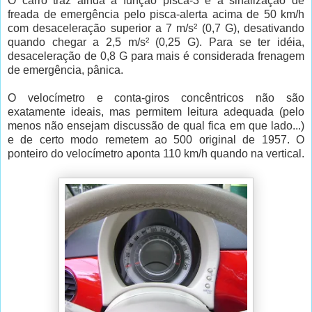
O carro traz ainda a função pisca-3 e a sinalização de
freada de emergência pelo pisca-alerta acima de 50 km/h
com desaceleração superior a 7 m/s² (0,7 G), desativando
quando chegar a 2,5 m/s² (0,25 G). Para se ter idéia,
desaceleração de 0,8 G para mais é considerada frenagem
de emergência, pânica.
O velocímetro e conta-giros concêntricos não são
exatamente ideais, mas permitem leitura adequada (pelo
menos não ensejam discussão de qual fica em que lado...)
e de certo modo remetem ao 500 original de 1957. O
ponteiro do velocímetro aponta 110 km/h quando na vertical.