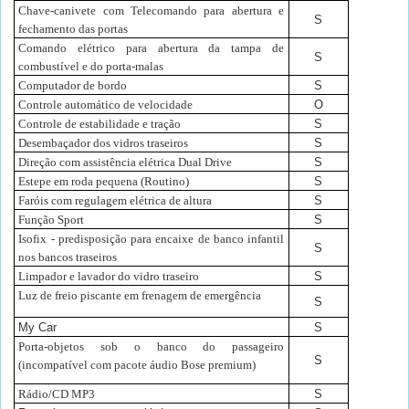
Chave-canivete com Telecomando para abertura e
S
fechamento das portas
Comando elétrico para abertura da tampa de
S
combustível e do porta-malas
Computador de bordo
S
Controle automático de velocidade
O
Controle de estabilidade e tração
S
Desembaçador dos vidros traseiros
S
Direção com assistência elétrica Dual Drive
S
Estepe em roda pequena (Routino)
S
Faróis com regulagem elétrica de altura
S
Função Sport
S
Isofix - predisposição para encaixe de banco infantil
S
nos bancos traseiros
Limpador e lavador do vidro traseiro
S
Luz de freio piscante em frenagem de emergência
S
My Car
S
Porta-objetos sob o banco do passageiro
S
(incompatível com pacote áudio Bose premium)
Rádio/CD MP3
S