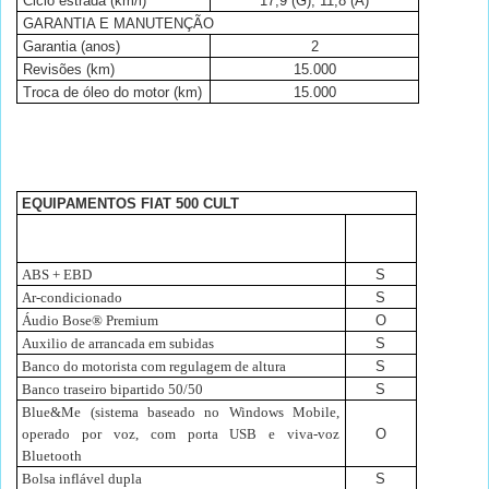
Ciclo estrada (km/l)
17,9 (G), 11,8 (A)
GARANTIA E MANUTENÇÃO
Garantia (anos)
2
Revisões (km)
15.000
Troca de óleo do motor (km)
15.000
EQUIPAMENTOS FIAT 500 CULT
ABS + EBD
S
Ar-condicionado
S
Áudio Bose® Premium
O
Auxilio de arrancada em subidas
S
Banco do motorista com regulagem de altura
S
Banco traseiro bipartido 50/50
S
Blue&Me (sistema baseado no Windows Mobile,
operado por voz, com porta USB e viva-voz
O
Bluetooth
Bolsa inflável dupla
S