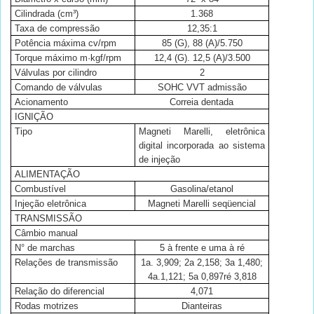
Cilindrada (cm³)
1.368
Taxa de compressão
12,35:1
Potência máxima cv/rpm
85 (G), 88 (A)/5.750
Torque máximo m·kgf/rpm
12,4 (G). 12,5 (A)/3.500
Válvulas por cilindro
2
Comando de válvulas
SOHC VVT admissão
Acionamento
Correia dentada
IGNIÇÃO
Tipo
Magneti Marelli, eletrônica
digital incorporada ao sistema
de injeção
ALIMENTAÇÃO
Combustível
Gasolina/etanol
Injeção eletrônica
Magneti Marelli seqüencial
TRANSMISSÃO
Câmbio manual
N° de marchas
5 à frente e uma à ré
Relações de transmissão
1a. 3,909; 2a 2,158; 3a 1,480;
4a.1,121; 5a 0,897ré 3,818
Relação do diferencial
4,071
Rodas motrizes
Dianteiras