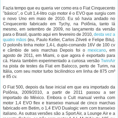
Fazia tempo que eu queria ver como era o Fiat Cinquecento
"básico", o Cult 1,4-litro cujo motor é o EVO que surgiu com
o novo Uno em maio de 2010. Eu só havia andado no
Cinquecento fabricado em Tychy, na Polônia, tanto lá
mesmo, em setembro de 2009, no lançamento da versão
para o Brasil, quanto aqui em fevereiro de 2010,
desta vez a
quatro mãos
(eu, Paulo Keller, Carlos Zilveti e Felipe Bitu).
O polonês tinha motor 1,4-L duplo-comando 16V de 100 cv
e câmbio de seis marchas Depois foi o
mexicano
, em
agosto de 2011, em Miami, o que agora é exportado para
cá. Havia também experimentado a curiosa versão
TwinAir
na pista de testes da Fiat em Balocco, perto de Turim, na
Itália, com seu motor turbo bicilindrico em linha de 875 cm³
e 85 cv.
O Fiat 500, depois da fase inicial em que era importado da
Polônia, 2009/2010, a partir de 2011 passou a ser
importado do México. Embora o Cult manual venha com
motor 1,4 EVO flex e transeixo manual de cinco marchas
fabricado em Betim, o 1,4 EVO Dualogic vem com transeixo
italiano. As outras versões são a Sport Air, a Lounge Air e a