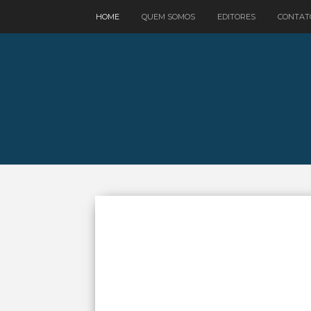
google.com, pub-3521758178363208, DIRECT, f08c47fec0942fa0
HOME
QUEM SOMOS
EDITORES
CONTAT