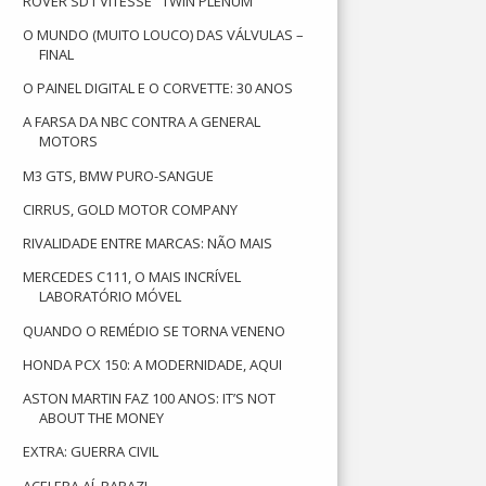
ROVER SD1 VITESSE "TWIN PLENUM"
O MUNDO (MUITO LOUCO) DAS VÁLVULAS –
FINAL
O PAINEL DIGITAL E O CORVETTE: 30 ANOS
A FARSA DA NBC CONTRA A GENERAL
MOTORS
M3 GTS, BMW PURO-SANGUE
CIRRUS, GOLD MOTOR COMPANY
RIVALIDADE ENTRE MARCAS: NÃO MAIS
MERCEDES C111, O MAIS INCRÍVEL
LABORATÓRIO MÓVEL
QUANDO O REMÉDIO SE TORNA VENENO
HONDA PCX 150: A MODERNIDADE, AQUI
ASTON MARTIN FAZ 100 ANOS: IT’S NOT
ABOUT THE MONEY
EXTRA: GUERRA CIVIL
ACELERA AÍ, RAPAZ!