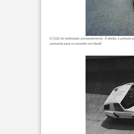
O C111 foi melhorado constantemente. Á direita, o primeiro p
carroceria para os recordes em Nardó