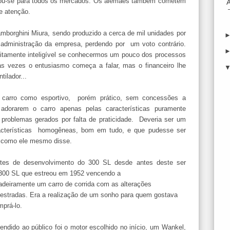
terou-se para todos os mercados. Os alemães também cometem
e atenção.
amborghini Miura, sendo produzido a cerca de mil unidades por
administração da empresa, perdendo por um voto contrário.
feitamente inteligível se conhecermos um pouco dos processos
tas vezes o entusiasmo começa a falar, mas o financeiro lhe
tilador...
 o carro como esportivo, porém prático, sem concessões a
adorarem o carro apenas pelas características puramente
 problemas gerados por falta de praticidade. Deveria ser um
racterísticas homogêneas, bom em tudo, e que pudesse ser
a, como ele mesmo disse.
estes de desenvolvimento do 300 SL desde antes deste ser
300 SL que estreou em 1952 vencendo a
dadeiramente um carro de corrida com as alterações
 estradas. Era a realização de um sonho para quem gostava
mprá-lo.
endido ao público foi o motor escolhido no início, um Wankel,