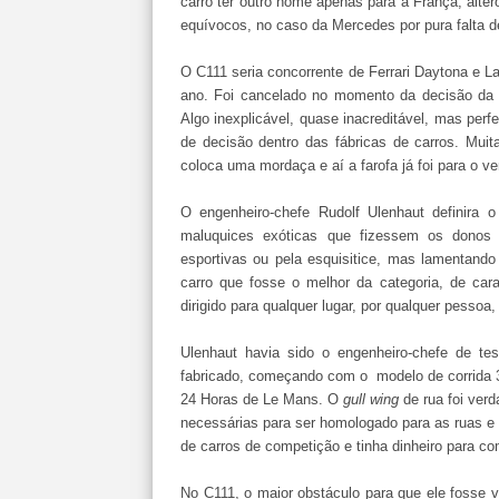
carro ter outro nome apenas para a França, al
equívocos, no caso da Mercedes por pura falta d
O C111 seria concorrente de Ferrari Daytona e L
ano. Foi cancelado no momento da decisão da 
Algo inexplicável, quase inacreditável, mas per
de decisão dentro das fábricas de carros. Mui
coloca uma mordaça e aí a farofa já foi para o ven
O engenheiro-chefe Rudolf Ulenhaut definira
maluquices exóticas que fizessem os donos 
esportivas ou pela esquisitice, mas lamentando
carro que fosse o melhor da categoria, de ca
dirigido para qualquer lugar, por qualquer pesso
Ulenhaut havia sido o engenheiro-chefe de t
fabricado, começando com o modelo de corrida 
24 Horas de Le Mans. O
gull wing
de rua foi ver
necessárias para ser homologado para as ruas e
de carros de competição e tinha dinheiro para co
No C111, o maior obstáculo para que ele fosse v