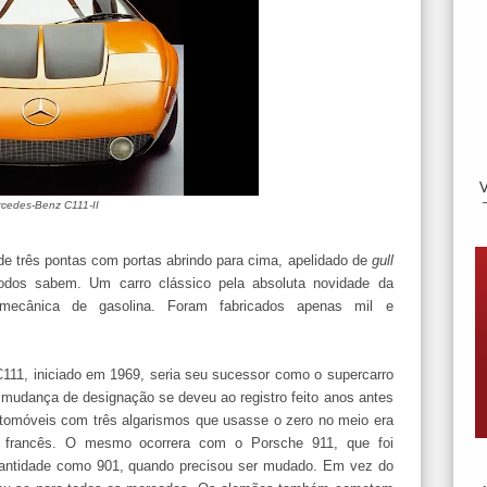
cedes-Benz C111-II
 de três pontas com portas abrindo para cima, apelidado de
gull
odos sabem. Um carro clássico pela absoluta novidade da
 mecânica de gasolina. Foram fabricados apenas mil e
C111, iniciado em 1969, seria seu sucessor como o supercarro
 mudança de designação se deveu ao registro feito anos antes
utomóveis com três algarismos que usasse o zero no meio era
ório francês. O mesmo ocorrera com o Porsche 911, que foi
antidade como 901, quando precisou ser mudado. Em vez do