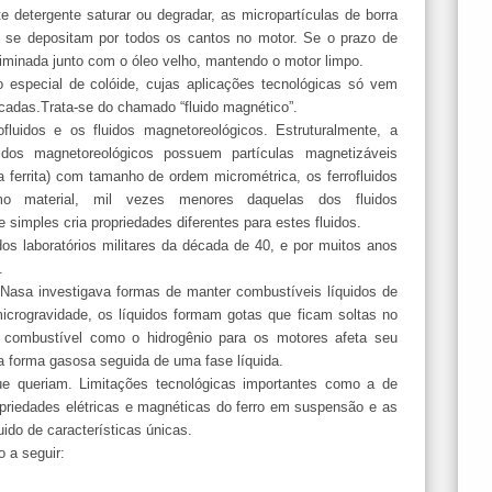
e detergente saturar ou degradar, as micropartículas de borra
 se depositam por todos os cantos no motor. Se o prazo de
eliminada junto com o óleo velho, mantendo o motor limpo.
 especial de colóide, cujas aplicações tecnológicas só vem
cadas.Trata-se do chamado “fluido magnético”.
ofluidos e os fluidos magnetoreológicos. Estruturalmente, a
idos magnetoreológicos possuem partículas magnetizáveis
a ferrita) com tamanho de ordem micrométrica, os ferrofluidos
o material, mil vezes menores daquelas dos fluidos
simples cria propriedades diferentes para estes fluidos.
os laboratórios militares da década de 40, e por muitos anos
.
 Nasa investigava formas de manter combustíveis líquidos de
icrogravidade, os líquidos formam gotas que ficam soltas no
combustível como o hidrogênio para os motores afeta seu
a forma gasosa seguida de uma fase líquida.
e queriam. Limitações tecnológicas importantes como a de
priedades elétricas e magnéticas do ferro em suspensão e as
ido de características únicas.
 a seguir: