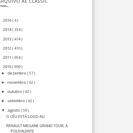
ARQUIVO AE CLASSIC
2016
( 4 )
►
2014
( 354 )
►
2013
( 474 )
►
2012
( 410 )
►
2011
( 654 )
►
2010
( 699 )
▼
dezembro
( 57 )
►
novembro
( 62 )
►
outubro
( 62 )
►
setembro
( 62 )
►
agosto
( 59 )
▼
O CÉU ESTÁ LOGO ALI
RENAULT MEGANE GRAND TOUR, A
POLIVALENTE