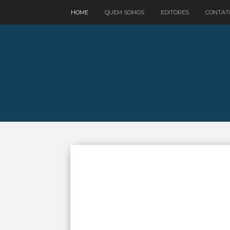
google.com, pub-3521758178363208, DIRECT, f08c47fec0942fa0
HOME
QUEM SOMOS
EDITORES
CONTAT