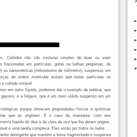
des. Colóides não são misturas simples de duas ou mais
 fracionadas em partículas, gotas ou bolhas pequenas, de
o) ou nanométricas (milionésimo de milímetro), suspensas em
Forças de ordem molecular evitam que estas partículas se
o colóide estável.
nso em outro líquido, podemos dar o exemplo da neblina, que
 gasoso, e a fuligem, que é um meio sólido suspenso em um
cnológicas porque oferecem propriedades físicas e químicas
puras que as originam. É o caso da maionese, com seu
ento líquido do óleo e da clara de ovo que lhe deram origem.
vel é uma tarefa complexa. Eles estão por todos os lados.
nente detergente que mantém a borra fragmentada e suspensa