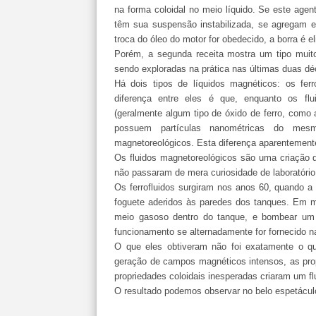
na forma coloidal no meio líquido. Se este agent
têm sua suspensão instabilizada, se agregam e
troca do óleo do motor for obedecido, a borra é 
Porém, a segunda receita mostra um tipo muito
sendo exploradas na prática nas últimas duas dé
Há dois tipos de líquidos magnéticos: os ferr
diferença entre eles é que, enquanto os flu
(geralmente algum tipo de óxido de ferro, como 
possuem partículas nanométricas do mesm
magnetoreológicos. Esta diferença aparentemente 
Os fluidos magnetoreológicos são uma criação d
não passaram de mera curiosidade de laboratório
Os ferrofluidos surgiram nos anos 60, quando a
foguete aderidos às paredes dos tanques. Em m
meio gasoso dentro do tanque, e bombear um 
funcionamento se alternadamente for fornecido n
O que eles obtiveram não foi exatamente o qu
geração de campos magnéticos intensos, as pro
propriedades coloidais inesperadas criaram um flu
O resultado podemos observar no belo espetáculo