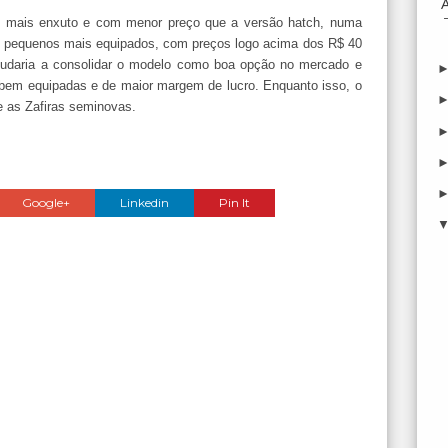
e mais enxuto e com menor preço que a versão hatch, numa
ãs pequenos mais equipados, com preços logo acima dos R$ 40
, ajudaria a consolidar o modelo como boa opção no mercado e
em equipadas e de maior margem de lucro. Enquanto isso, o
 as Zafiras seminovas.
Google+
Linkedin
Pin It