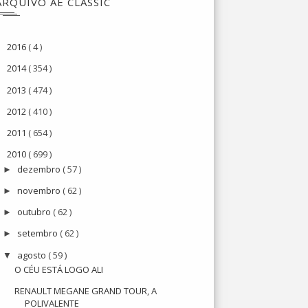
ARQUIVO AE CLASSIC
2016
( 4 )
►
2014
( 354 )
►
2013
( 474 )
►
2012
( 410 )
►
2011
( 654 )
►
2010
( 699 )
▼
dezembro
( 57 )
►
novembro
( 62 )
►
outubro
( 62 )
►
setembro
( 62 )
►
agosto
( 59 )
▼
O CÉU ESTÁ LOGO ALI
RENAULT MEGANE GRAND TOUR, A
POLIVALENTE