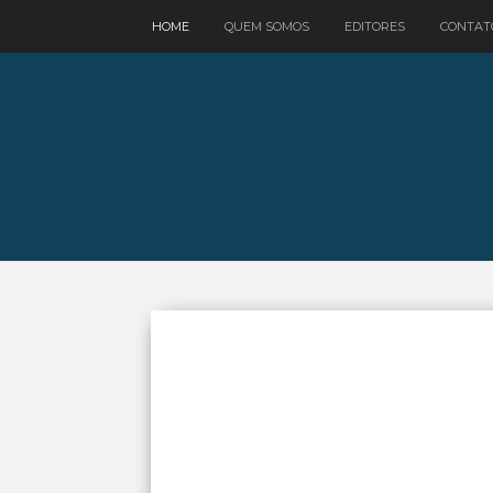
google.com, pub-3521758178363208, DIRECT, f08c47fec0942fa0
HOME
QUEM SOMOS
EDITORES
CONTAT