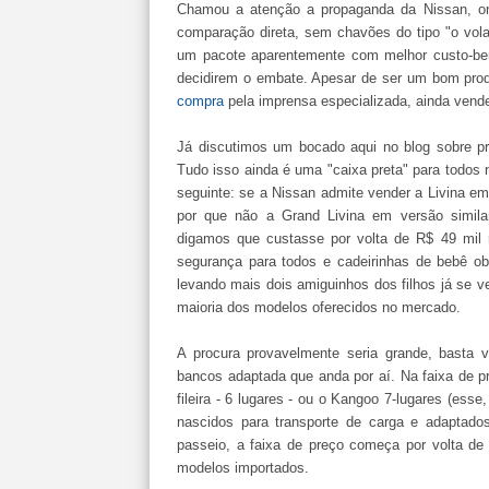
Chamou a atenção a propaganda da Nissan, on
comparação direta, sem chavões do tipo "o vola
um pacote aparentemente com melhor custo-ben
decidirem o embate. Apesar de ser um bom pro
compra
pela imprensa especializada, ainda ven
Já discutimos um bocado aqui no blog sobre pre
Tudo isso ainda é uma "caixa preta" para todos 
seguinte: se a Nissan admite vender a Livina 
por que não a Grand Livina em versão simil
digamos que custasse por volta de R$ 49 mil 
segurança para todos e cadeirinhas de bebê obr
levando mais dois amiguinhos dos filhos já se ve
maioria dos modelos oferecidos no mercado.
A procura provavelmente seria grande, basta v
bancos adaptada que anda por aí. Na faixa de 
fileira - 6 lugares - ou o Kangoo 7-lugares (ess
nascidos para transporte de carga e adaptados
passeio, a faixa de preço começa por volta de
modelos importados.