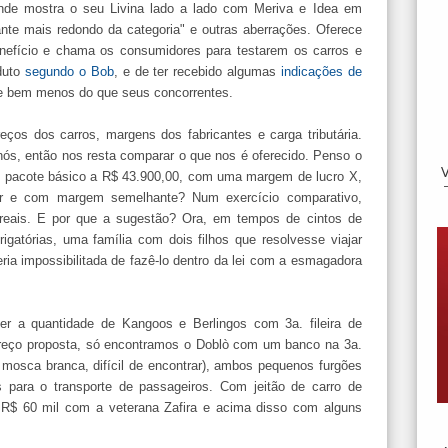
de mostra o seu Livina lado a lado com Meriva e Idea em
nte mais redondo da categoria" e outras aberrações. Oferece
efício e chama os consumidores para testarem os carros e
duto
segundo o Bob
, e de ter recebido algumas
indicações de
de bem menos do que seus concorrentes.
ços dos carros, margens dos fabricantes e carga tributária.
nós, então nos resta comparar o que nos é oferecido. Penso o
em pacote básico a R$ 43.900,00, com uma margem de lucro X,
ar e com margem semelhante? Num exercício comparativo,
reais. E por que a sugestão? Ora, em tempos de cintos de
igatórias, uma família com dois filhos que resolvesse viajar
ria impossibilitada de fazê-lo dentro da lei com a esmagadora
er a quantidade de Kangoos e Berlingos com 3a. fileira de
preço proposta, só encontramos o Doblò com um banco na 3a.
e, mosca branca, difícil de encontrar), ambos pequenos furgões
 para o transporte de passageiros. Com jeitão de carro de
 R$ 60 mil com a veterana Zafira e acima disso com alguns