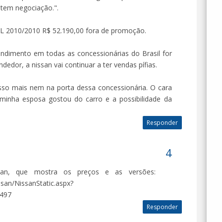
 tem negociação.".
 SL 2010/2010 R$ 52.190,00 fora de promoção.
ndimento em todas as concessionárias do Brasil for
edor, a nissan vai continuar a ter vendas pífias.
sso mais nem na porta dessa concessionária. O cara
inha esposa gostou do carro e a possibilidade da
Responder
san, que mostra os preços e as versões:
san/NissanStatic.aspx?
497
Responder