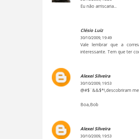
Eu não arriscaria...
Clésio Luiz
30/10/2009, 19:49
Vale lembrar que a corre
interessante. Tem que ter co
Alexei Silveira
30/10/2009, 19:53
@#$¨&&$*!,descobriram meu 
Boa,Bob
Alexei Silveira
30/10/2009, 19:53