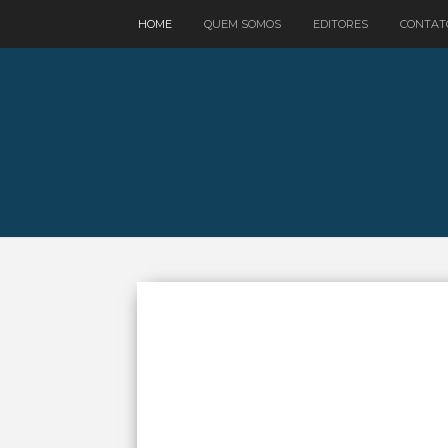
google.com, pub-3521758178363208, DIRECT, f08c47fec0942fa0
HOME
QUEM SOMOS
EDITORES
CONTAT