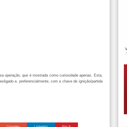
a operação, que é mostrada como curiosidade apenas. Esta,
sligado e, preferencialmente, com a chave de ignição/partida
Google+
Linkedin
Pin It