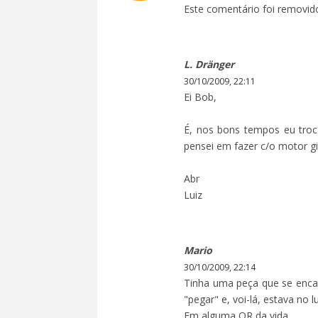
Este comentário foi removido
L. Dränger
30/10/2009, 22:11
Ei Bob,
É, nos bons tempos eu tro
pensei em fazer c/o motor gi
Abr
Luiz
Mario
30/10/2009, 22:14
Tinha uma peça que se encai
"pegar" e, voi-lá, estava no 
Em alguma QR da vida...