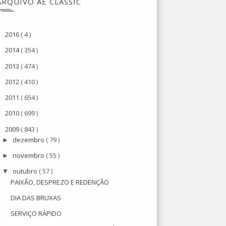
ARQUIVO AE CLASSIC
2016
( 4 )
►
2014
( 354 )
►
2013
( 474 )
►
2012
( 410 )
►
2011
( 654 )
►
2010
( 699 )
►
2009
( 843 )
▼
dezembro
( 79 )
►
novembro
( 55 )
►
outubro
( 57 )
▼
PAIXÃO, DESPREZO E REDENÇÃO
DIA DAS BRUXAS
SERVIÇO RÁPIDO