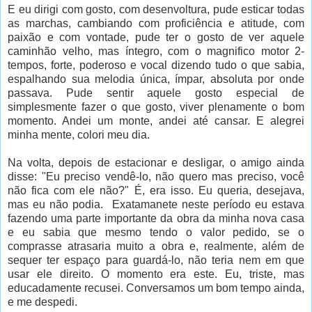
E eu dirigi com gosto, com desenvoltura, pude esticar todas
as marchas, cambiando com proficiência e atitude, com
paixão e com vontade, pude ter o gosto de ver aquele
caminhão velho, mas íntegro, com o magnifico motor 2-
tempos, forte, poderoso e vocal dizendo tudo o que sabia,
espalhando sua melodia única, ímpar, absoluta por onde
passava. Pude sentir aquele gosto especial de
simplesmente fazer o que gosto, viver plenamente o bom
momento. Andei um monte, andei até cansar. E alegrei
minha mente, colori meu dia.
Na volta, depois de estacionar e desligar, o amigo ainda
disse: "Eu preciso vendê-lo, não quero mas preciso, você
não fica com ele não?" É, era isso. Eu queria, desejava,
mas eu não podia. Exatamanete neste período eu estava
fazendo uma parte importante da obra da minha nova casa
e eu sabia que mesmo tendo o valor pedido, se o
comprasse atrasaria muito a obra e, realmente, além de
sequer ter espaço para guardá-lo, não teria nem em que
usar ele direito. O momento era este. Eu, triste, mas
educadamente recusei. Conversamos um bom tempo ainda,
e me despedi.