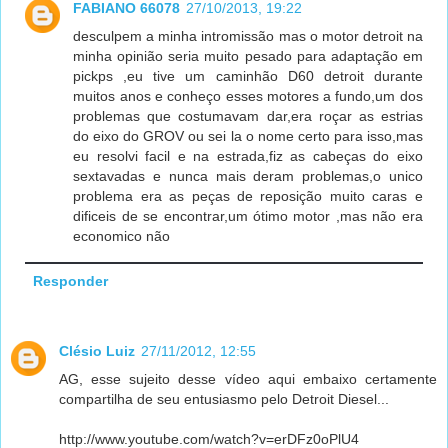
FABIANO 66078
27/10/2013, 19:22
desculpem a minha intromissão mas o motor detroit na
minha opinião seria muito pesado para adaptação em
pickps ,eu tive um caminhão D60 detroit durante
muitos anos e conheço esses motores a fundo,um dos
problemas que costumavam dar,era roçar as estrias
do eixo do GROV ou sei la o nome certo para isso,mas
eu resolvi facil e na estrada,fiz as cabeças do eixo
sextavadas e nunca mais deram problemas,o unico
problema era as peças de reposição muito caras e
dificeis de se encontrar,um ótimo motor ,mas não era
economico não
Responder
Clésio Luiz
27/11/2012, 12:55
AG, esse sujeito desse vídeo aqui embaixo certamente
compartilha de seu entusiasmo pelo Detroit Diesel...
http://www.youtube.com/watch?v=erDFz0oPlU4