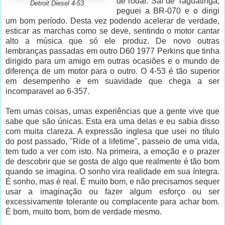
de rodar. Saí de Taguatinga,
Detroit Diesel 4-53
peguei a BR-070 e o dirigi
um bom período. Desta vez podendo acelerar de verdade,
esticar as marchas como se deve, sentindo o motor cantar
alto a música que só ele produz. De novo outras
lembranças passadas em outro D60 1977 Perkins que tinha
dirigido para um amigo em outras ocasiões e o mundo de
diferença de um motor para o outro. O 4-53 é tão superior
em desempenho e em suavidade que chega a ser
incomparavel ao 6-357.
Tem umas coisas, umas experiências que a gente vive que
sabe que são únicas. Esta era uma delas e eu sabia disso
com muita clareza. A expressão inglesa que usei no título
do post passado, "Ride of a lifetime", passeio de uma vida,
tem tudo a ver com isto. Na primeira, a emoção e o prazer
de descobrir que se gosta de algo que realmente é tão bom
quando se imagina. O sonho vira realidade em sua íntegra.
É sonho, mas é real. É muito bom, e não precisamos sequer
usar a imaginação ou fazer algum esforço ou ser
excessivamente tolerante ou complacente para achar bom.
É bom, muito bom, bom de verdade mesmo.