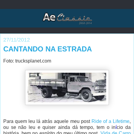
27/11/2012
CANTANDO NA ESTRADA
Foto: trucksplanet.com
Para quem leu lá atrás aquele meu post
Ride of a Lifetime
,
ou se não leu e quiser ainda dá tempo, tem o in
í
cio da
história, bem no espírito do meu último post,
Vida de Carro