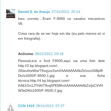
Daniel S. de Araujo
27/11/2012, 20:14
Isso...correto....Eram F-8000 os cavalos mecanicos
V6.
Coisa rara de se ver hoje em dia (eu pelo menos só vi
em fotografia).
Anônimo
28/11/2012, 03:18
Pessoal,era o ford F8500,aqui vai uma foto dele
http://2.bp.blogspot.com/-
i35ieufzwWw/T8vqyzz2smI/AAAAAAAAbZk/xoo34Bpf8
Do/s1600/F-8500-1.jpg e sua ficha
técnica:http://4.bp.blogspot.com/-
KA61On1JTHA/T8vq5PEMKnI/AAAAAAAAbZs/jsCXVH
W3eDA/s1600/F-8500-2.jpg
CCN 1410
28/11/2012, 07:27