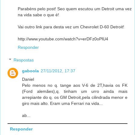
Parabéns pelo post! Seo quem escutou um Detroit uma vez
na vida sabe o que é!
Vai outro link para desta vez um Chevrolet D-60 Detroit!
http://www.youtube.com/watch?v=erDFz0oPlU4
Responder
Respostas
gaboola
27/11/2012, 17:37
Daniel
Pelo menos no q. tange aos V-6 de 2T,havia os FK
(Ford alemães),q. tinham um urro ainda mais
arrepiante do q. os GM Detroit,pela cilindrada menor e
giro mais alto. Eram uma Ferrari na vida...
ab...
Responder