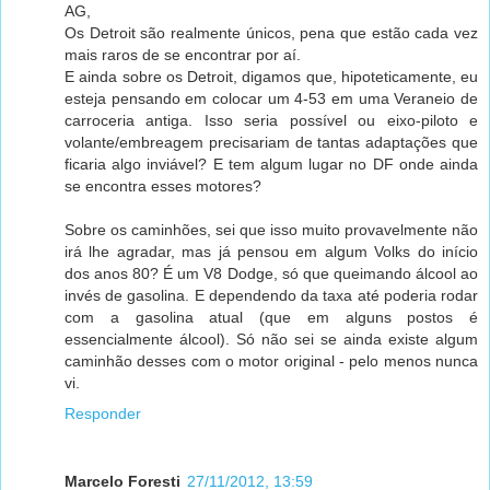
AG,
Os Detroit são realmente únicos, pena que estão cada vez
mais raros de se encontrar por aí.
E ainda sobre os Detroit, digamos que, hipoteticamente, eu
esteja pensando em colocar um 4-53 em uma Veraneio de
carroceria antiga. Isso seria possível ou eixo-piloto e
volante/embreagem precisariam de tantas adaptações que
ficaria algo inviável? E tem algum lugar no DF onde ainda
se encontra esses motores?
Sobre os caminhões, sei que isso muito provavelmente não
irá lhe agradar, mas já pensou em algum Volks do início
dos anos 80? É um V8 Dodge, só que queimando álcool ao
invés de gasolina. E dependendo da taxa até poderia rodar
com a gasolina atual (que em alguns postos é
essencialmente álcool). Só não sei se ainda existe algum
caminhão desses com o motor original - pelo menos nunca
vi.
Responder
Marcelo Foresti
27/11/2012, 13:59