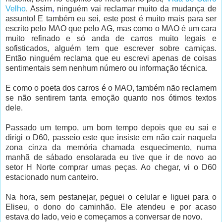
Velho
. Assim
,
ninguém vai reclamar muito da mudança de
assunto! E também eu sei, este post é muito mais para ser
escrito pelo MAO que pelo AG, mas como o MAO é um cara
muito refinado e só anda de carros muito legais e
sofisticados, alguém tem que escrever sobre carniças.
Então ninguém reclama que eu escrevi apenas de coisas
sentimentais sem nenhum número ou informação técnica.
E como o poeta dos carros é o MAO, também não reclamem
se não sentirem tanta emoção quanto nos ótimos textos
dele.
Passado um tempo, um bom tempo depois que eu sai e
dirigi o D60, passeio este que insiste em não cair naquela
zona cinza da memória chamada esquecimento, numa
manhã de sábado ensolarada eu tive que ir de novo ao
setor H Norte comprar umas peças. Ao chegar, vi o D60
estacionado num canteiro.
Na hora, sem pestanejar, peguei o celular e liguei para o
Eliseu, o dono do caminhão. Ele atendeu e por acaso
estava do lado, veio e começamos a conversar de novo.