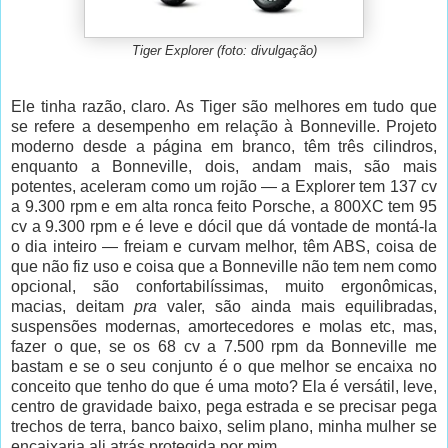
Tiger Explorer (foto: divulgação)
Ele tinha razão, claro. As Tiger são melhores em tudo que
se refere a desempenho em relação à Bonneville. Projeto
moderno desde a página em branco, têm três cilindros,
enquanto a Bonneville, dois, andam mais, são mais
potentes, aceleram como um rojão — a Explorer tem 137 cv
a 9.300 rpm e em alta ronca feito Porsche, a 800XC tem 95
cv a 9.300 rpm e é leve e dócil que dá vontade de montá-la
o dia inteiro — freiam e curvam melhor, têm ABS, coisa de
que não fiz uso e coisa que a Bonneville não tem nem como
opcional, são confortabilíssimas, muito ergonômicas,
macias, deitam
pra
valer, são ainda mais equilibradas,
suspensões modernas, amortecedores e molas etc, mas,
fazer o que, se os 68 cv a 7.500 rpm da Bonneville me
bastam e se o seu conjunto é o que melhor se encaixa no
conceito que tenho do que é uma moto? Ela é versátil, leve,
centro de gravidade baixo, pega estrada e se precisar pega
trechos de terra, banco baixo, selim plano, minha mulher se
encaixaria ali atrás protegida por mim.