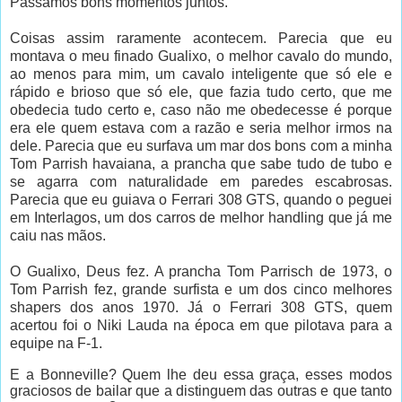
Passamos bons momentos juntos.
Coisas assim raramente acontecem. Parecia que eu
montava o meu finado Gualixo, o melhor cavalo do mundo,
ao menos para mim, um cavalo inteligente que só ele e
rápido e brioso que só ele, que fazia tudo certo, que me
obedecia tudo certo e, caso não me obedecesse é porque
era ele quem estava com a razão e seria melhor irmos na
dele. Parecia que eu surfava um mar dos bons com a minha
Tom Parrish havaiana, a prancha que sabe tudo de tubo e
se agarra com naturalidade em paredes escabrosas.
Parecia que eu guiava o Ferrari 308 GTS, quando o peguei
em Interlagos, um dos carros de melhor handling que já me
caiu nas mãos.
O Gualixo, Deus fez. A prancha Tom Parrisch de 1973, o
Tom Parrish fez, grande surfista e um dos cinco melhores
shapers dos anos 1970. Já o Ferrari 308 GTS, quem
acertou foi o Niki Lauda na época em que pilotava para a
equipe na F-1.
E a Bonneville? Quem lhe deu essa graça, esses modos
graciosos de bailar que a distinguem das outras e que tanto