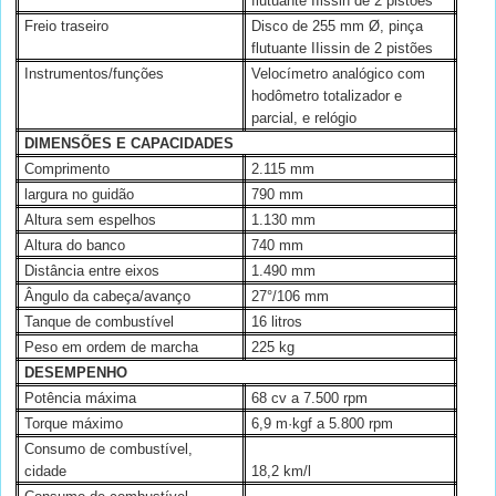
flutuante IIissin de 2 pistões
Freio traseiro
Disco de 255 mm Ø, pinça
flutuante IIissin de 2 pistões
Instrumentos/funções
Velocímetro analógico com
hodômetro totalizador e
parcial, e relógio
DIMENSÕES E CAPACIDADES
Comprimento
2.115 mm
largura no guidão
790 mm
Altura sem espelhos
1.130 mm
Altura do banco
740 mm
Distância entre eixos
1.490 mm
Ângulo da cabeça/avanço
27°/106 mm
Tanque de combustível
16 litros
Peso em ordem de marcha
225 kg
DESEMPENHO
Potência máxima
68 cv a 7.500 rpm
Torque máximo
6,9 m·kgf a 5.800 rpm
Consumo de combustível,
cidade
18,2 km/l