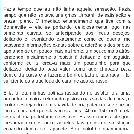
Fazia tempo que eu não tinha aquela sensação. Fazia
tempo que não soltava uns gritos Urraah!, de satisfação e
prazer pleno. O imediato entendimento que tive com a
Bonneville – ela se portando deliciosamente logo nas
primeiras curvas, se antecipando aos meus desejos,
deitando e levantando exatamente como eu queria, me
passando informações exatas sobre a aderência dos pneus,
apoiando-se um pouco mais na frente, um pouco mais atrás,
tendendo inicialmente a resistir à deitada e, em seguida,
conforme eu a forçava mais um pouquinho para que
deitasse, deitando para valer como que chupada para
dentro da curva e a fazendo bem deitada e agarrada – foi
suficiente para que logo de cara me apaixonasse.
E lá fui eu, minhas botinas raspando no asfalto, ora uma,
ora outra, a moto acelerando gostoso nas saídas de curva, o
motor despejando com suavidade boa potência, até que ao
fim da curta reta já estávamos a uns 140 ou 150 km/h e ela
se mantinha perfeitamente estável. E assim íamos, até que,
inesperadamente, ouço aqueles tais gritos de satisfação
ecoando dentro do capacete. Boa moto! Companheirona.