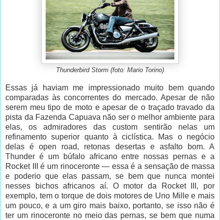
Thunderbird Storm (foto: Mario Torino)
Essas já haviam me impressionado muito bem quando
comparadas às concorrentes do mercado. Apesar de não
serem meu tipo de moto e apesar de o traçado travado da
pista da Fazenda Capuava não ser o melhor ambiente para
elas, os admiradores das custom sentirão nelas um
refinamento superior quanto à ciclística. Mas o negócio
delas é open road, retonas desertas e asfalto bom. A
Thunder é um búfalo africano entre nossas pernas e a
Rocket III é um rinoceronte — essa é a sensação de massa
e poderio que elas passam, se bem que nunca montei
nesses bichos africanos aí. O motor da Rocket III, por
exemplo, tem o torque de dois motores de Uno Mille e mais
um pouco, e a um giro mais baixo, portanto, se isso não é
ter um rinoceronte no meio das pernas, se bem que numa