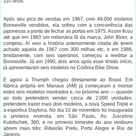
110 anos.
Após seu pico de vendas em 1967, com 49.000 modelos
Bonneville vendidos, ela sofreu com a concorrência das
japonesas a ponto de fechar as portas em 1975. Assim ficou
até que em 1983 um milionária fã da marca, John Bloor, a
comprou. Aí veio a história anteriormente citada de terem
achado aquela de 1967 com 300 milhas etc, e em 1988,
timidamente, com seis operários, começou a reeditar a
Bonneville. Já em 1990, dois anos após esse tímido início,
já apresentavam seis modelos no Colônia Bike Show.
E agora a Triumph chegou diretamente ao Brasil. Em
fábrica própria em Manaus (AM) já começaram a montar
estes seis modelos mostrados e, no próximo ano — quando
ao todo pretendem vender cerca de 2.000 unidades,
pretendem trazer mais dois modelos, a nova Speed Triple e
a esportiva Daytona. No dia 10 de novembro foi inaugurada
a primeira revenda, em São Paulo, Av. Juscelino
Kubitschek, 360, e no primeiro trimestre do ano vindouro
abrem mais três: Ribeirão Preto, Porto Alegre e Rio de
Janeiro.