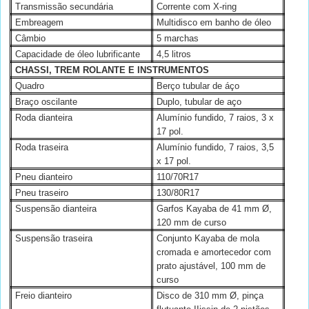
Transmissão secundária
Corrente com X-ring
Embreagem
Multidisco em banho de óleo
Câmbio
5 marchas
Capacidade de óleo lubrificante
4,5 litros
CHASSI, TREM ROLANTE E INSTRUMENTOS
Quadro
Berço tubular de áço
Braço oscilante
Duplo, tubular de aço
Roda dianteira
Alumínio fundido, 7 raios, 3 x
17 pol.
Roda traseira
Alumínio fundido, 7 raios, 3,5
x 17 pol.
Pneu dianteiro
110/70R17
Pneu traseiro
130/80R17
Suspensão dianteira
Garfos Kayaba de 41 mm Ø,
120 mm de curso
Suspensão traseira
Conjunto Kayaba de mola
cromada e amortecedor com
prato ajustável, 100 mm de
curso
Freio dianteiro
Disco de 310 mm Ø, pinça