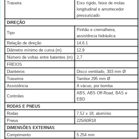
Traseira
Eixo rígido, feixe de molas
longitudinal e amortecedor
pressurizado
DIREÇÃO
Pinhão e cremalheira,
Tipo
assistência hidráulica
Relação de direção
14,6:1
Diâmetro mínimo de curva (m)
12,9
Número de voltas entre batentes (m)
2,7
FREIOS
Dianteiros
Disco ventilado, 303 mm Ø
Traseiros
Tambor 295 mm Ø
Assistência
A vácuo, por bomba
ABS, ABS Off-Road, BAS e
Controles
EBD
RODAS E PNEUS
Rodas
7,5J x 18, alumínio
Pneus
225/60R18
DIMENSÕES EXTERNAS
Comprimento
5.254 mm