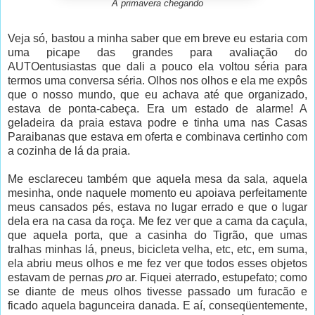
A primavera chegando
Veja só, bastou a minha saber que em breve eu estaria com
uma picape das grandes para avaliação do
AUTOentusiastas que dali a pouco ela voltou séria para
termos uma conversa séria. Olhos nos olhos e ela me expôs
que o nosso mundo, que eu achava até que organizado,
estava de ponta-cabeça. Era um estado de alarme! A
geladeira da praia estava podre e tinha uma nas Casas
Paraibanas que estava em oferta e combinava certinho com
a cozinha de lá da praia.
Me esclareceu também que aquela mesa da sala, aquela
mesinha, onde naquele momento eu apoiava perfeitamente
meus cansados pés, estava no lugar errado e que o lugar
dela era na casa da roça. Me fez ver que a cama da caçula,
que aquela porta, que a casinha do Tigrão, que umas
tralhas minhas lá, pneus, bicicleta velha, etc, etc, em suma,
ela abriu meus olhos e me fez ver que todos esses objetos
estavam de pernas
pro
ar. Fiquei aterrado, estupefato; como
se diante de meus olhos tivesse passado um furacão e
ficado aquela bagunceira danada. E aí, conseqüentemente,