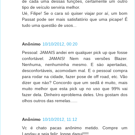
de cada uma dessas funções, certamente um outro
tipo de veículo serviria melhor.
Ué, Filipe! Se o cara só quiser viajar por aí, um bom
Passat pode ser mais satisfatório que uma picape! É
tudo uma questão de usos...
Anônimo
10/10/2012, 00:20
Pessoal: JAMAIS andei em qualquer pick up que fosse
confortável. JAMAIS! Nem nas versões Blazer.
Nenhuma, nenhuminha mesmo. E sào apertadas,
desconfortáveis, acomodam mal. E o pessoal compra
para rodar na cidade, fazer pose de off road, etc. Vão
dizer que nào? Concordo que um sedã é muito, mais
muito melhor que esta pick up no uso que 99% vai
fazer dela. Dinheiro eproblema deles. Uns gostam dos
olhos outros das remelas......
Anônimo
10/10/2012, 11:12
Vc é chato pacas anônimo metido. Compre um
Landau e seja feliz, longe daqui!!!!!