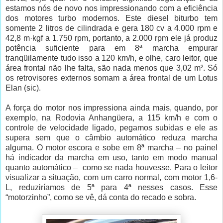
estamos nós de novo nos impressionando com a eficiência
dos motores turbo modernos. Este diesel biturbo tem
somente 2 litros de cilindrada e gera 180 cv a 4.000 rpm e
42,8 m·kgf a 1.750 rpm, portanto, a 2.000 rpm ele já produz
potência suficiente para em 8ª marcha empurar
tranqüilamente tudo isso a 120 km/h, e olhe, caro leitor, que
área frontal não lhe falta, são nada menos que 3,02 m². Só
os retrovisores externos somam a área frontal de um Lotus
Elan (sic).
A força do motor nos impressiona ainda mais, quando, por
exemplo, na Rodovia Anhangüera, a 115 km/h e com o
controle de velocidade ligado, pegamos subidas e ele as
supera sem que o câmbio automático reduza marcha
alguma. O motor escora e sobe em 8ª marcha – no painel
há indicador da marcha em uso, tanto em modo manual
quanto automático – como se nada houvesse. Para o leitor
visualizar a situação, com um carro normal, com motor 1,6-
L, reduziríamos de 5ª para 4ª nesses casos. Esse
“motorzinho”, como se vê, dá conta do recado e sobra.