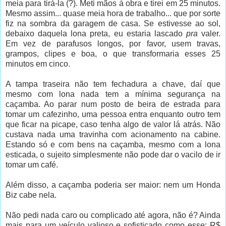
meia para tirá-la (?). Meti mãos à obra e tirei em 25 minutos.
Mesmo assim... quase meia hora de trabalho... que por sorte
fiz na sombra da garagem de casa. Se estivesse ao sol,
debaixo daquela lona preta, eu estaria lascado
pra
valer.
Em vez de parafusos longos, por favor, usem travas,
grampos, clipes e boa, o que transformaria esses 25
minutos em cinco.
A tampa traseira não tem fechadura a chave, daí que
mesmo com lona nada tem a mínima segurança na
caçamba. Ao parar num posto de beira de estrada para
tomar um cafezinho, uma pessoa entra enquanto outro tem
que ficar na picape, caso tenha algo de valor lá atrás. Não
custava nada uma travinha com acionamento na cabine.
Estando só e com bens na caçamba, mesmo com a lona
esticada, o sujeito simplesmente não pode dar o vacilo de ir
tomar um café.
Além disso, a caçamba poderia ser maior: nem um Honda
Biz cabe nela.
Não pedi nada caro ou complicado até agora, não é? Ainda
mais para um veículo valioso e sofisticado como esse: R$