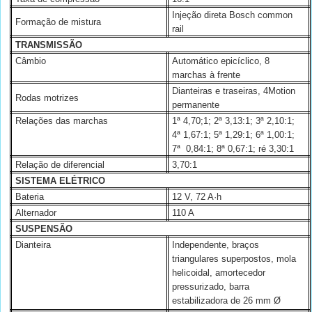
Injeção direta Bosch common
Formação de mistura
rail
TRANSMISSÃO
Câmbio
Automático epicíclico, 8
marchas à frente
Dianteiras e traseiras, 4Motion
Rodas motrizes
permanente
Relações das marchas
1ª 4,70;1; 2ª 3,13:1; 3ª 2,10:1;
4ª 1,67:1; 5ª 1,29:1; 6ª 1,00:1;
7ª
0,84:1; 8ª 0,67:1; ré 3,30:1
Relação de diferencial
3,70:1
SISTEMA ELÉTRICO
Bateria
12 V, 72 A·h
Alternador
110 A
SUSPENSÃO
Dianteira
Independente, braços
triangulares superpostos, mola
helicoidal, amortecedor
pressurizado, barra
estabilizadora de 26 mm Ø