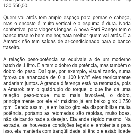
130.550,00.
Quem vai atrás tem amplo espaço para pernas e cabeça,
mas o encosto é muito vertical e a espuma é dura. Nada
confortável para viagens longas. A nova Ford Ranger tem o
banco traseiro bem melhor, trata melhor quem vai atrás. E a
Amarok não tem saídas de ar-condicionado para o banco
traseiro.
A relação peso-potência se equivale a de um moderno
hatch de 1 litro. Ela tem o dobro da potência, mas também o
dobro do peso. Daí que, por exemplo, visualizando, numa
“prova de arrancada de 0 a 100 km/h” eles teoricamente
andariam juntos. A grande diferença está na retomada, pois
a Amarok tem o quádruplo do torque, o que lhe dá uma
relação peso-torque muito mais favorável, o dobro,
principalmente por ele vir máximo já em baixo giro: 1.750
rpm. Sendo assim, já em baixo giro ela disponibiliza muita
potência, portanto as retomadas são rápidas, muito boas,
não deixando nada a desejar. Ela anda rápido mesmo. Na
estrada, se houvesse condições legais e ambientais para
isso, ela manteria com tranqüilidade, silêncio e estabilidade