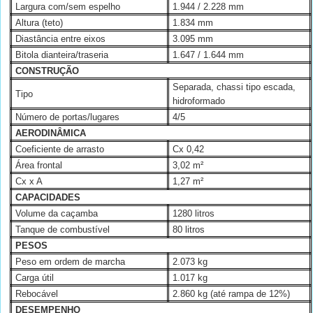
Largura com/sem espelho
1.944 / 2.228 mm
Altura (teto)
1.834 mm
Diastância entre eixos
3.095 mm
Bitola dianteira/traseria
1.647 / 1.644 mm
CONSTRUÇÃO
Separada, chassi tipo escada,
Tipo
hidroformado
Número de portas/lugares
4/5
AERODINÂMICA
Coeficiente de arrasto
Cx 0,42
Área frontal
3,02 m²
Cx x A
1,27 m²
CAPACIDADES
Volume da caçamba
1280 litros
Tanque de combustível
80 litros
PESOS
Peso em ordem de marcha
2.073 kg
Carga útil
1.017 kg
Rebocável
2.860 kg
(até rampa de 12%)
DESEMPENHO