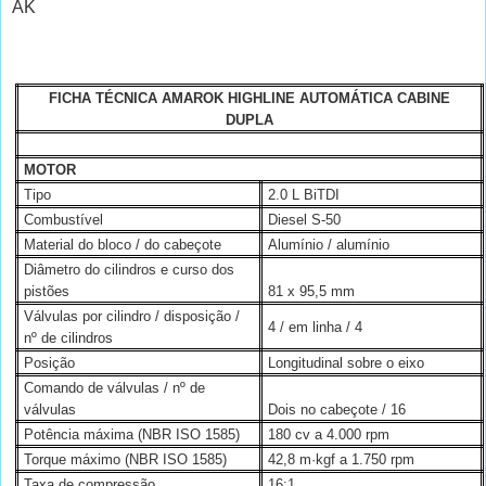
AK
FICHA TÉCNICA AMAROK HIGHLINE AUTOMÁTICA CABINE
DUPLA
MOTOR
Tipo
2.0 L
BiTDI
Combustível
Diesel S-50
Material do bloco / do cabeçote
Alumínio / alumínio
Diâmetro do cilindros e curso dos
pistões
81 x 95,5 mm
Válvulas por cilindro / disposição /
4 / em linha / 4
nº de cilindros
Posição
Longitudinal sobre o eixo
Comando de válvulas / nº de
válvulas
Dois no cabeçote / 16
Potência máxima (NBR ISO 1585)
180 cv a 4.000 rpm
Torque máximo (NBR ISO 1585)
42,8 m·kgf a 1.750 rpm
Taxa de compressão
16:1