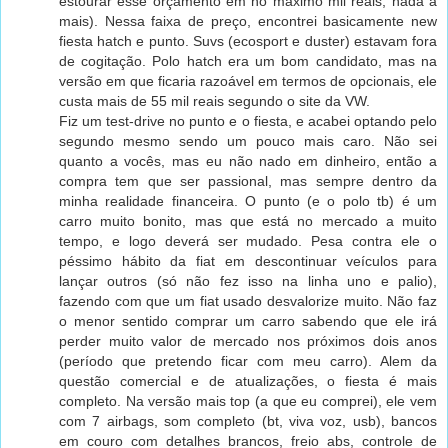
estourar esse orçamento em no máximo mil reais, nada a
mais). Nessa faixa de preço, encontrei basicamente new
fiesta hatch e punto. Suvs (ecosport e duster) estavam fora
de cogitação. Polo hatch era um bom candidato, mas na
versão em que ficaria razoável em termos de opcionais, ele
custa mais de 55 mil reais segundo o site da VW.
Fiz um test-drive no punto e o fiesta, e acabei optando pelo
segundo mesmo sendo um pouco mais caro. Não sei
quanto a vocês, mas eu não nado em dinheiro, então a
compra tem que ser passional, mas sempre dentro da
minha realidade financeira. O punto (e o polo tb) é um
carro muito bonito, mas que está no mercado a muito
tempo, e logo deverá ser mudado. Pesa contra ele o
péssimo hábito da fiat em descontinuar veículos para
lançar outros (só não fez isso na linha uno e palio),
fazendo com que um fiat usado desvalorize muito. Não faz
o menor sentido comprar um carro sabendo que ele irá
perder muito valor de mercado nos próximos dois anos
(período que pretendo ficar com meu carro). Alem da
questão comercial e de atualizações, o fiesta é mais
completo. Na versão mais top (a que eu comprei), ele vem
com 7 airbags, som completo (bt, viva voz, usb), bancos
em couro com detalhes brancos, freio abs, controle de