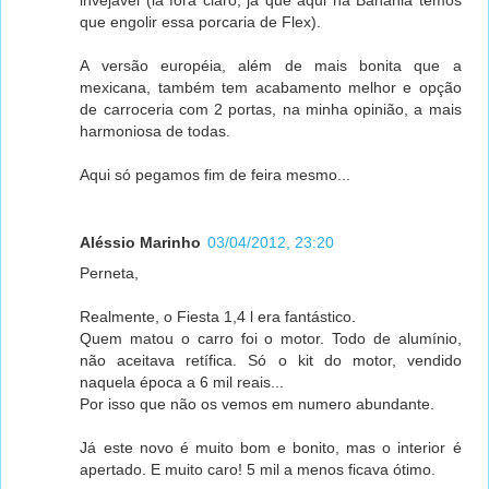
invejável (lá fora claro, já que aqui na Banânia temos
que engolir essa porcaria de Flex).
A versão européia, além de mais bonita que a
mexicana, também tem acabamento melhor e opção
de carroceria com 2 portas, na minha opinião, a mais
harmoniosa de todas.
Aqui só pegamos fim de feira mesmo...
Aléssio Marinho
03/04/2012, 23:20
Perneta,
Realmente, o Fiesta 1,4 l era fantástico.
Quem matou o carro foi o motor. Todo de alumínio,
não aceitava retífica. Só o kit do motor, vendido
naquela época a 6 mil reais...
Por isso que não os vemos em numero abundante.
Já este novo é muito bom e bonito, mas o interior é
apertado. E muito caro! 5 mil a menos ficava ótimo.