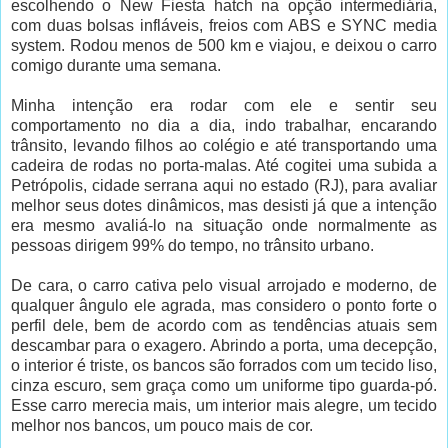
escolhendo o New Fiesta hatch na opção intermediária,
com duas bolsas infláveis, freios com ABS e SYNC media
system. Rodou menos de 500 km e viajou, e deixou o carro
comigo durante uma semana.
Minha intenção era rodar com ele e sentir seu
comportamento no dia a dia, indo trabalhar, encarando
trânsito, levando filhos ao colégio e até transportando uma
cadeira de rodas no porta-malas. Até cogitei uma subida a
Petrópolis, cidade serrana aqui no estado (RJ), para avaliar
melhor seus dotes dinâmicos, mas desisti já que a intenção
era mesmo avaliá-lo na situação onde normalmente as
pessoas dirigem 99% do tempo, no trânsito urbano.
De cara, o carro cativa pelo visual arrojado e moderno, de
qualquer ângulo ele agrada, mas considero o ponto forte o
perfil dele, bem de acordo com as tendências atuais sem
descambar para o exagero. Abrindo a porta, uma decepção,
o interior é triste, os bancos são forrados com um tecido liso,
cinza escuro, sem graça como um uniforme tipo guarda-pó.
Esse carro merecia mais, um interior mais alegre, um tecido
melhor nos bancos, um pouco mais de cor.