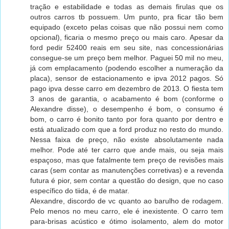
tração e estabilidade e todas as demais firulas que os
outros carros tb possuem. Um punto, pra ficar tão bem
equipado (exceto pelas coisas que não possui nem como
opcional), ficaria o mesmo preço ou mais caro. Apesar da
ford pedir 52400 reais em seu site, nas concessionárias
consegue-se um preço bem melhor. Paguei 50 mil no meu,
já com emplacamento (podendo escolher a numeração da
placa), sensor de estacionamento e ipva 2012 pagos. Só
pago ipva desse carro em dezembro de 2013. O fiesta tem
3 anos de garantia, o acabamento é bom (conforme o
Alexandre disse), o desempenho é bom, o consumo é
bom, o carro é bonito tanto por fora quanto por dentro e
está atualizado com que a ford produz no resto do mundo.
Nessa faixa de preço, não existe absolutamente nada
melhor. Pode até ter carro que ande mais, ou seja mais
espaçoso, mas que fatalmente tem preço de revisões mais
caras (sem contar as manutenções corretivas) e a revenda
futura é pior, sem contar a questão do design, que no caso
específico do tiida, é de matar.
Alexandre, discordo de vc quanto ao barulho de rodagem.
Pelo menos no meu carro, ele é inexistente. O carro tem
para-brisas acústico e ótimo isolamento, alem do motor