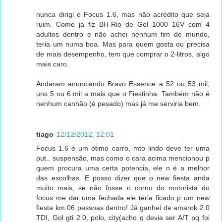
nunca dirigi o Focus 1.6, mas não acredito que seja
ruim. Como já fiz BH-Rio de Gol 1000 16V com 4
adultos dentro e não achei nenhum fim de mundo,
teria um numa boa. Mas para quem gosta ou precisa
de mais desempenho, tem que comprar o 2-litros, algo
mais caro.
Andaram anunciando Bravo Essence a 52 ou 53 mil,
uns 5 ou 6 mil a mais que o Fiestinha. Também não é
nenhum canhão (é pesado) mas já me serviria bem.
tiago
12/12/2012, 12:01
Focus 1.6 é um ótimo carro, mto lindo deve ter uma
put.. suspensão, mas como o cara acima mencionou p
quem procura uma certa potencia, ele n é a melhor
das escolhas. E posso dizer que o new fiesta anda
muito mais, se não fosse o corno do motorista do
focus me dar uma fechada ele teria ficado p um new
fiesta km 06 pessoas dentro! Já ganhei de amarok 2.0
TDI, Gol gti 2.0, polo, city(acho q devia ser A/T pq foi