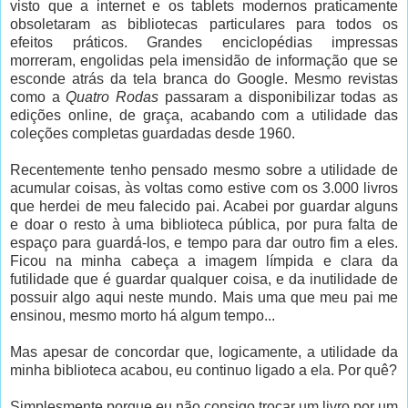
visto que a internet e os tablets modernos praticamente
obsoletaram as bibliotecas particulares para todos os
efeitos práticos. Grandes enciclopédias impressas
morreram, engolidas pela imensidão de informação que se
esconde atrás da tela branca do Google. Mesmo revistas
como a
Quatro Rodas
passaram a disponibilizar todas as
edições online, de graça, acabando com a utilidade das
coleções completas guardadas desde 1960.
Recentemente tenho pensado mesmo sobre a utilidade de
acumular coisas, às voltas como estive com os 3.000 livros
que herdei de meu falecido pai. Acabei por guardar alguns
e doar o resto à uma biblioteca pública, por pura falta de
espaço para guardá-los, e tempo para dar outro fim a eles.
Ficou na minha cabeça a imagem límpida e clara da
futilidade que é guardar qualquer coisa, e da inutilidade de
possuir algo aqui neste mundo. Mais uma que meu pai me
ensinou, mesmo morto há algum tempo...
Mas apesar de concordar que, logicamente, a utilidade da
minha biblioteca acabou, eu continuo ligado a ela. Por quê?
Simplesmente porque eu não consigo trocar um livro por um