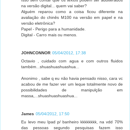
Isso sem contar que os textos podem ser adulterados
na versão digital... quem vai saber?
Alguém reparou como a coisa ficou diferente na
avaliação do chinês M100 na versão em papel e na
versão eletrônica?
Papel - Perigo para a humanidade.
Digital - Carro mais ou menos.
JOHNCONNOR
05/04/2012, 17:38
Octavio , cuidado com agua e com outros fluidos
também...shuashuashuashua...
Anonimo , sabe q eu não havia pensado nisso, cara vc
acabou de me fazer ver um leque totalmente novo de
possibilidades de manipulção em
massa,...shuashuashuashua...
James
05/04/2012, 17:50
Eu levo meu Ipad p/ banheiro kkkkkkkk, na vdd 70%
das pessoas segundo pesquisas fazem isso