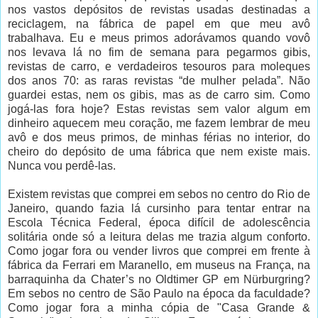
nos vastos depósitos de revistas usadas destinadas a
reciclagem, na fábrica de papel em que meu avô
trabalhava. Eu e meus primos adorávamos quando vovô
nos levava lá no fim de semana para pegarmos gibis,
revistas de carro, e verdadeiros tesouros para moleques
dos anos 70: as raras revistas “de mulher pelada”. Não
guardei estas, nem os gibis, mas as de carro sim. Como
jogá-las fora hoje? Estas revistas sem valor algum em
dinheiro aquecem meu coração, me fazem lembrar de meu
avô e dos meus primos, de minhas férias no interior, do
cheiro do depósito de uma fábrica que nem existe mais.
Nunca vou perdê-las.
Existem revistas que comprei em sebos no centro do Rio de
Janeiro, quando fazia lá cursinho para tentar entrar na
Escola Técnica Federal, época difícil de adolescência
solitária onde só a leitura delas me trazia algum conforto.
Como jogar fora ou vender livros que comprei em frente à
fábrica da Ferrari em Maranello, em museus na França, na
barraquinha da Chater’s no Oldtimer GP em Nürburgring?
Em sebos no centro de São Paulo na época da faculdade?
Como jogar fora a minha cópia de "Casa Grande &