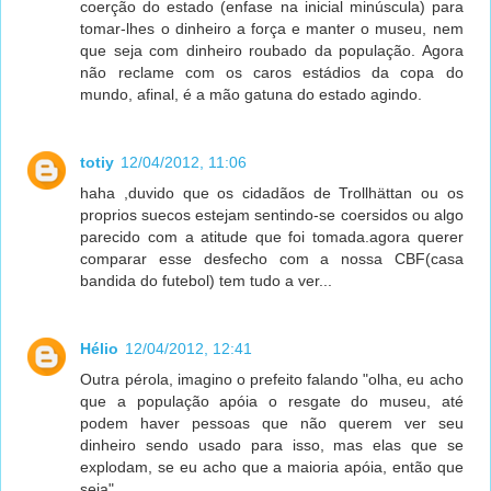
coerção do estado (enfase na inicial minúscula) para
tomar-lhes o dinheiro a força e manter o museu, nem
que seja com dinheiro roubado da população. Agora
não reclame com os caros estádios da copa do
mundo, afinal, é a mão gatuna do estado agindo.
totiy
12/04/2012, 11:06
haha ,duvido que os cidadãos de Trollhättan ou os
proprios suecos estejam sentindo-se coersidos ou algo
parecido com a atitude que foi tomada.agora querer
comparar esse desfecho com a nossa CBF(casa
bandida do futebol) tem tudo a ver...
Hélio
12/04/2012, 12:41
Outra pérola, imagino o prefeito falando "olha, eu acho
que a população apóia o resgate do museu, até
podem haver pessoas que não querem ver seu
dinheiro sendo usado para isso, mas elas que se
explodam, se eu acho que a maioria apóia, então que
seja"