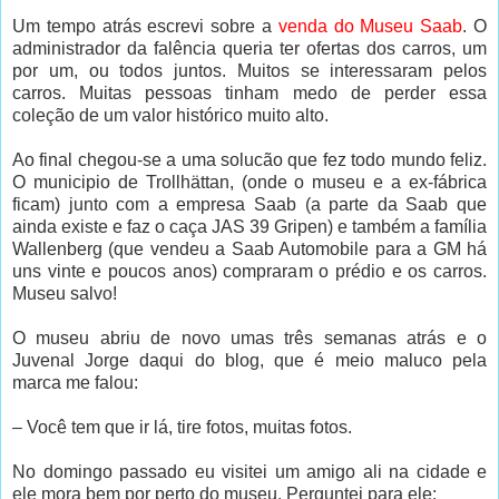
Um tempo atrás escrevi sobre a
venda do Museu Saab
. O
administrador da falência queria ter ofertas dos carros, um
por um, ou todos juntos. Muitos se interessaram pelos
carros. Muitas pessoas tinham medo de perder essa
coleção de um valor histórico muito alto.
Ao final chegou-se a uma solucão que fez todo mundo feliz.
O municipio de Trollhättan, (onde o museu e a ex-fábrica
ficam) junto com a empresa Saab (a parte da Saab que
ainda existe e faz o caça JAS 39 Gripen) e também a família
Wallenberg (que vendeu a Saab Automobile para a GM há
uns vinte e poucos anos) compraram o prédio e os carros.
Museu salvo!
O museu abriu de novo umas três semanas atrás e o
Juvenal Jorge daqui do blog, que é meio maluco pela
marca me falou:
– Você tem que ir lá, tire fotos, muitas fotos.
No domingo passado eu visitei um amigo ali na cidade e
ele mora bem por perto do museu. Perguntei para ele: