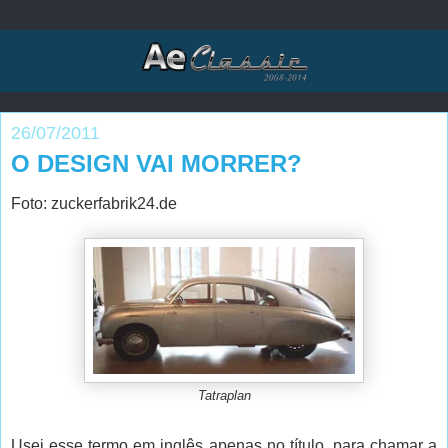
26/07/2011
O DESIGN VAI MORRER?
Foto: zuckerfabrik24.de
Tatraplan
Usei esse termo em inglês apenas no título, para chamar a