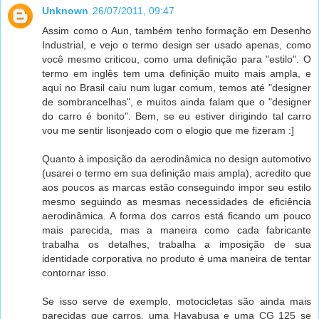
Unknown
26/07/2011, 09:47
Assim como o Aun, também tenho formação em Desenho
Industrial, e vejo o termo design ser usado apenas, como
você mesmo criticou, como uma definição para "estilo". O
termo em inglês tem uma definição muito mais ampla, e
aqui no Brasil caiu num lugar comum, temos até "designer
de sombrancelhas", e muitos ainda falam que o "designer
do carro é bonito". Bem, se eu estiver dirigindo tal carro
vou me sentir lisonjeado com o elogio que me fizeram :]
Quanto à imposição da aerodinâmica no design automotivo
(usarei o termo em sua definição mais ampla), acredito que
aos poucos as marcas estão conseguindo impor seu estilo
mesmo seguindo as mesmas necessidades de eficiência
aerodinâmica. A forma dos carros está ficando um pouco
mais parecida, mas a maneira como cada fabricante
trabalha os detalhes, trabalha a imposição de sua
identidade corporativa no produto é uma maneira de tentar
contornar isso.
Se isso serve de exemplo, motocicletas são ainda mais
parecidas que carros, uma Hayabusa e uma CG 125 se