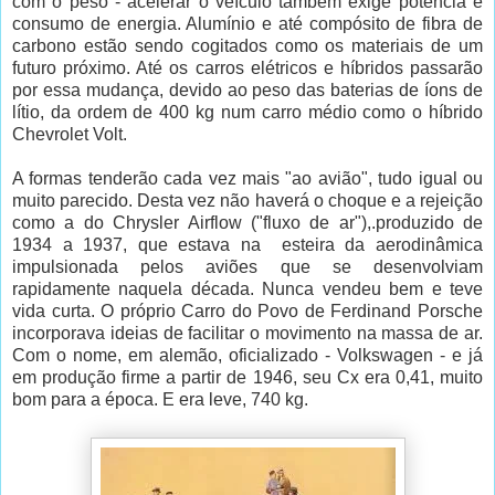
com o peso - acelerar o veículo também exige potência e
consumo de energia. Alumínio e até compósito de fibra de
carbono estão sendo cogitados como os materiais de um
futuro próximo. Até os carros elétricos e híbridos passarão
por essa mudança, devido ao peso das baterias de íons de
lítio, da ordem de 400 kg num carro médio como o híbrido
Chevrolet Volt.
A formas tenderão cada vez mais "ao avião", tudo igual ou
muito parecido. Desta vez não haverá o choque e a rejeição
como a do Chrysler Airflow ("fluxo de ar"),.produzido de
1934 a 1937, que estava na esteira da aerodinâmica
impulsionada pelos aviões que se desenvolviam
rapidamente naquela década. Nunca vendeu bem e teve
vida curta. O próprio Carro do Povo de Ferdinand Porsche
incorporava ideias de facilitar o movimento na massa de ar.
Com o nome, em alemão, oficializado - Volkswagen - e já
em produção firme a partir de 1946, seu Cx era 0,41, muito
bom para a época. E era leve, 740 kg.