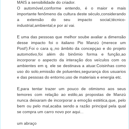
MAIS a sensibilidade do criador.
O automóvel,conforme entendo, é o maior e mais
importante fenômeno da cultura deste século,considerando
a extensão do seu impacto social,técnico-
industrial,ambiental,e por aí vai.
E uma das pessoas que melhor soube avaliar a dimensão
desse impacto foi o italiano Pio Manzù (merece um
Post!).Foi o cara q.,no âmbito da concepçao e do projeto
automotivo,foi além do binômio forma e função,ao
incorporar o aspecto da interação dos veículos com os
ambientes em q. ele se destinava a atuar.Coisinhas como
uso do solo,emissão de poluentes,segurança dos usuarios
e das pessoas do entorno,uso de materiais e energia etc.
E,para tentar trazer um pouco de otimismo aos seus
temores com relação ao estilo,as propostas de Manzù
nunca deixaram de incorporar a emoção estética,que, pelo
bem ou pelo mal,acaba sendo a razão principal pela qual
se compra um carro novo por aqui...
um abraço