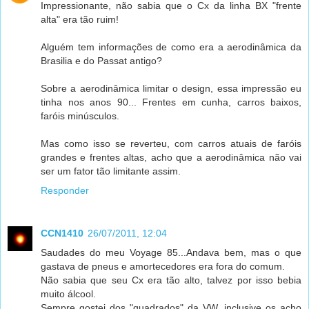
Impressionante, não sabia que o Cx da linha BX "frente
alta" era tão ruim!
Alguém tem informações de como era a aerodinâmica da
Brasilia e do Passat antigo?
Sobre a aerodinâmica limitar o design, essa impressão eu
tinha nos anos 90... Frentes em cunha, carros baixos,
faróis minúsculos.
Mas como isso se reverteu, com carros atuais de faróis
grandes e frentes altas, acho que a aerodinâmica não vai
ser um fator tão limitante assim.
Responder
CCN1410
26/07/2011, 12:04
Saudades do meu Voyage 85...Andava bem, mas o que
gastava de pneus e amortecedores era fora do comum.
Não sabia que seu Cx era tão alto, talvez por isso bebia
muito álcool.
Sempre gostei dos "quadrados" da VW, inclusive os acho