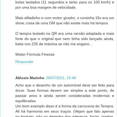
bolas testados (11 segundos e tanto para os 100 km/h) e
por uma boa margem de velocidade.
Mais afiladinho e com motor girador, o corsinha 16v era um
show, coisa de uma GM que não existe mais há tempos.
O tempra testado na QR era uma versão adaptada e mais
forte do que o original que nem tinha sido lançado ainda,
batia nos 235 de máxima se não me engano...
Mister Fórmula Finesse
Responder
Aléssio Marinho
26/07/2011, 15:48
Acho que o desenho de um automóvel deve ser feito para
durar. Suas formas devem ser simples a este ponto, de
passar anos e ainda serem consideradas modernas e
equilibradas.
Um bom exemplo disso é a forma da carroceria do Tempra.
Alí há harmonia em seus traços. (Vejam que falo apenas
no formato, não no desenho dos adereços; faróis, janelas,