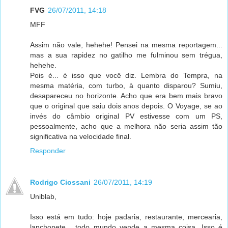
FVG
26/07/2011, 14:18
MFF
Assim não vale, hehehe! Pensei na mesma reportagem...
mas a sua rapidez no gatilho me fulminou sem trégua,
hehehe.
Pois é... é isso que você diz. Lembra do Tempra, na
mesma matéria, com turbo, à quanto disparou? Sumiu,
desapareceu no horizonte. Acho que era bem mais bravo
que o original que saiu dois anos depois. O Voyage, se ao
invés do câmbio original PV estivesse com um PS,
pessoalmente, acho que a melhora não seria assim tão
significativa na velocidade final.
Responder
Rodrigo Ciossani
26/07/2011, 14:19
Uniblab,
Isso está em tudo: hoje padaria, restaurante, mercearia,
lanchonete... todo mundo vende a mesma coisa. Isso é