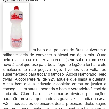
2)
Proibição do álcool 92°
Um belo dia, políticos de Brasília tiveram a
brilhante ideia de converter o álcool em água rala. Outro
belo dia, minha mulher apareceu (sem saber) com esse
novo álcool que uso para botar fogo no fogão a lenha, e ele
simplesmente nào pegava fogo. Tivemos que voltar ao
supermercado para trocar o famoso "Álcool Namorado" pelo
trivial "Álcool Pereira" de 92°, aquele que limpa e queima.
Ainda bem que a indústria alcooleira entrou na justiça e
conseguiu liminares liberando o bom e verdadeiro álcool de
cada dia. Claro, há que se tomar as devidas precauções
para não provocar queimaduras graves e incendiar a casa.
P.S.: aos sacros defensores desta proibição idiota, sugiro
que propugnem também garfos sem pontas e facas cegas,