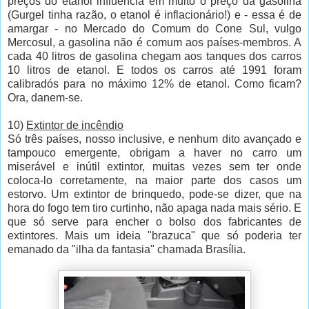
preços do etanol influencia em muito o preço da gasolina
(Gurgel tinha razão, o etanol é inflacionário!) e - essa é de
amargar - no Mercado do Comum do Cone Sul, vulgo
Mercosul, a gasolina não é comum aos países-membros. A
cada 40 litros de gasolina chegam aos tanques dos carros
10 litros de etanol. E todos os carros até 1991 foram
calibradós para no máximo 12% de etanol. Como ficam?
Ora, danem-se.
10)
Extintor de incêndio
Só três países, nosso inclusive, e nenhum dito avançado e
tampouco emergente, obrigam a haver no carro um
miserável e inútil extintor, muitas vezes sem ter onde
coloca-lo corretamente, na maior parte dos casos um
estorvo. Um extintor de brinquedo, pode-se dizer, que na
hora do fogo tem tiro curtinho, não apaga nada mais sério. E
que só serve para encher o bolso dos fabricantes de
extintores. Mais um ideia "brazuca" que só poderia ter
emanado da "ilha da fantasia" chamada Brasília.