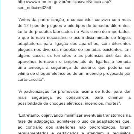
http://www.inmetro.gov.br/noticias/verNoticia.asp?
seq_noticia=3259
"Antes da padronização, o consumidor convivia com mais
de 12 tipos de plugues e oito tipos de tomadas diferentes,
tanto de produtos fabricados no País como de importados,
o que tornava necessário o uso indiscriminado de frágeis
adaptadores para ligação dos aparelhos, com diferentes
plugues nos diversos modelos de tomadas existentes. Em
alguns casos, os formatos e as potências distintas dos
aparelhos tornavam o simples ato de ligá-los à tomada
uma ameaça à segurança do usuário, que poderia ser
vítima de choque elétrico ou de um incêndio provocado por
curto-circuito".
"A padronização foi promovida, acima de tudo, para dar
mais segurança ao consumidor, para diminuir a
possibilidade de choques elétricos, incêndios, mortes".
"Entretanto, objetivando minimizar eventuais transtornos na
fase de adaptação, admite-se o uso de adaptadores que,
ao contrário dos anteriores não padronizados, foram
regulamentados e certificados e atendem a requisitos