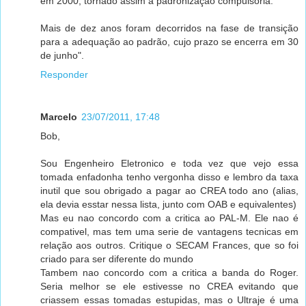
em 2000, tornado assim a padronização compulsória.
Mais de dez anos foram decorridos na fase de transição
para a adequação ao padrão, cujo prazo se encerra em 30
de junho".
Responder
Marcelo
23/07/2011, 17:48
Bob,
Sou Engenheiro Eletronico e toda vez que vejo essa
tomada enfadonha tenho vergonha disso e lembro da taxa
inutil que sou obrigado a pagar ao CREA todo ano (alias,
ela devia esstar nessa lista, junto com OAB e equivalentes)
Mas eu nao concordo com a critica ao PAL-M. Ele nao é
compativel, mas tem uma serie de vantagens tecnicas em
relação aos outros. Critique o SECAM Frances, que so foi
criado para ser diferente do mundo
Tambem nao concordo com a critica a banda do Roger.
Seria melhor se ele estivesse no CREA evitando que
criassem essas tomadas estupidas, mas o Ultraje é uma