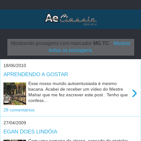
Mostrando postagens com marcador
MG TC
.
Mostrar
todas as postagens
18/06/2010
APRENDENDO A GOSTAR
Esse nosso mundo autoentusiasta é mesmo
›
bacana. Acabei de receber um vídeo do Mestre
Mahar que me fez escrever este post . Tenho que
confess...
28 comentários:
27/04/2009
EGAN DOES LINDÓIA
Com uma semana de atraso, cansado de protelar