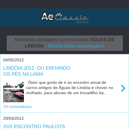
Mostrando postagens com marcador
ÁGUAS DE
LINDOIA
.
Mostrar todas as postagens
04/05/2012
LINDÓIA 2012, OU ENFIANDO
OS PÉS NA LAMA
›
Dizer que gosto de ir ao encontro anual de
carros antigos de Águas de Lindóia é chover no
molhado, para abusar de um trocadilho ba...
74 comentários:
29/04/2012
XVII ENCONTRO PAULISTA