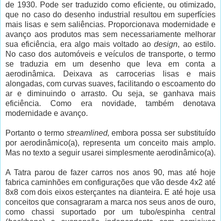
de 1930. Pode ser traduzido como eficiente, ou otimizado,
que no caso do desenho industrial resultou em superfícies
mais lisas e sem saliências. Proporcionava modernidade e
avanço aos produtos mas sem necessariamente melhorar
sua eficiência, era algo mais voltado ao
design
, ao estilo.
No caso dos automóveis e veículos de transporte, o termo
se traduzia em um desenho que leva em conta a
aerodinâmica. Deixava as carrocerias lisas e mais
alongadas, com curvas suaves, facilitando o escoamento do
ar e diminuindo o arrasto. Ou seja, se ganhava mais
eficiência. Como era novidade, também denotava
modernidade e avanço.
Portanto o termo
streamlined,
embora possa ser substituído
por aerodinâmico(a), representa um conceito mais amplo.
Mas no texto a seguir usarei simplesmente aerodinâmico(a).
A Tatra parou de fazer carros nos anos 90, mas até hoje
fabrica caminhões em configurações que vão desde 4x2 até
8x8 com dois eixos esterçantes na dianteira. E até hoje usa
conceitos que consagraram a marca nos seus anos de ouro,
como chassi suportado por um tubo/espinha central