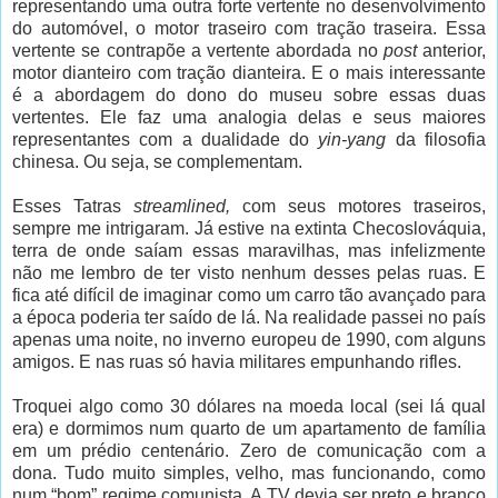
representando uma outra forte vertente no desenvolvimento
do automóvel, o motor traseiro com tração traseira. Essa
vertente se contrapõe a vertente abordada no
post
anterior,
motor dianteiro com tração dianteira. E o mais interessante
é a abordagem do dono do museu sobre essas duas
vertentes. Ele faz uma analogia delas e seus maiores
representantes com a dualidade do
yin-yang
da filosofia
chinesa. Ou seja, se complementam.
Esses Tatras
streamlined,
com seus motores traseiros,
sempre me intrigaram. Já estive na extinta Checoslováquia,
terra de onde saíam essas maravilhas, mas infelizmente
não me lembro de ter visto nenhum desses pelas ruas. E
fica até difícil de imaginar como um carro tão avançado para
a época poderia ter saído de lá. Na realidade passei no país
apenas uma noite, no inverno europeu de 1990, com alguns
amigos. E nas ruas só havia militares empunhando rifles.
Troquei algo como 30 dólares na moeda local (sei lá qual
era) e dormimos num quarto de um apartamento de família
em um prédio centenário. Zero de comunicação com a
dona. Tudo muito simples, velho, mas funcionando, como
num “bom” regime comunista. A TV devia ser preto e branco