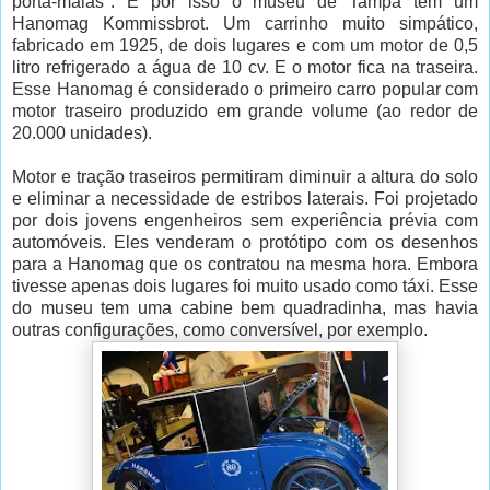
porta-malas". E por isso o museu de Tampa tem um
Hanomag Kommissbrot. Um carrinho muito simpático,
fabricado em 1925, de dois lugares e com um motor de 0,5
litro refrigerado a água de 10 cv. E o motor fica na traseira.
Esse Hanomag é considerado o primeiro carro popular com
motor traseiro produzido em grande volume (ao redor de
20.000 unidades).
Motor e tração traseiros permitiram diminuir a altura do solo
e eliminar a necessidade de estribos laterais. Foi projetado
por dois jovens engenheiros sem experiência prévia com
automóveis. Eles venderam o protótipo com os desenhos
para a Hanomag que os contratou na mesma hora. Embora
tivesse apenas dois lugares foi muito usado como táxi. Esse
do museu tem uma cabine bem quadradinha, mas havia
outras configurações, como conversível, por exemplo.