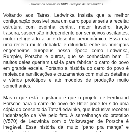
Claveau 56 com motor DKW 2-tempos de três cilndros
Voltando aos Tatras, Ledwinka insistia que a melhor
configuração possível para um carro popular seria a receita:
estrutura com espinha central, motor traseiro, tração
traseira, suspensão independente por semieixos oscilantes,
motor refrigerado a ar e desenho aerodinâmico. Essa era
uma receita muito debatida e difundida entre os principais
engenheiros europeus nessa época como Ledwinka,
Rumpler, Porsche e outros, que se conheciam bem. E
muitos deles queriam usá-la para fabricar o carro do povo
em grande escala. Portanto a história do carro do povo é
repleta de ramificações e cruzamentos com muitos detalhes
e vários protótipos e até modelos de produção muito
semelhantes.
Mas o que está registrado é que o projeto de Ferdinand
Porsche para o carro do povo de Hitler pode ter sido uma
cópia do conceito da Tatra/Ledwinka, que inclusive recebeu
indenização da VW pelo fato. A semelhança do protótipo
(V570) de Ledwinka com o Volkswagen de Porsche é
inegável. Essa história dá muito “pano pra manga” e