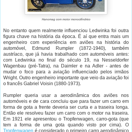
Hanomag com motor monocilíndrico
No entanto quem realmente influenciou Ledwinka foi outra
figura chave na história da época. É aí que entra mais um
engenheiro com experiência em aviões na história do
automóvel, Edmund Rumpler (1872-1940), também
austríaco, que já havia trabalhado com automóveis antes:
com Ledwinka no final do século 19, na Nesseldorfer
Wagenbau (pré-Tatra), na Daimler e na Adler - antes de
mudar o foco para a aviação influenciado pelos irmãos
Wright. Outro engenheiro importante que veio da aviação foi
o francês Gabriel Voisin (1880-1973).
Rumpler queria usar a aerodinâmica dos aviões nos
automóveis e de cara concluiu que para fazer um carro em
forma de gota a frente deveria ser curta e a traseira longa.
Então ele resolveu fazer um carro com o motor na traseira.
Em 1921 ele apresentou o Tropfenwagen, carro-gota (que
tem a forma de uma gota quando visto por cima). O
Tropfenwagen
é considerado o primeiro carro aerodinâmico