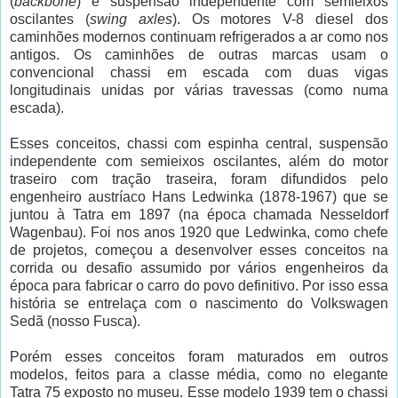
(
backbone
) e suspensão independente com semieixos
oscilantes (
swing axles
). Os motores V-8 diesel dos
caminhões modernos continuam refrigerados a ar como nos
antigos. Os caminhões de outras marcas usam o
convencional chassi em escada com duas vigas
longitudinais unidas por várias travessas (como numa
escada).
Esses conceitos, chassi com espinha central, suspensão
independente com semieixos oscilantes, além do motor
traseiro com tração traseira, foram difundidos pelo
engenheiro austríaco Hans Ledwinka (1878-1967) que se
juntou à Tatra em 1897 (na época chamada Nesseldorf
Wagenbau). Foi nos anos 1920 que Ledwinka, como chefe
de projetos, começou a desenvolver esses conceitos na
corrida ou desafio assumido por vários engenheiros da
época para fabricar o carro do povo definitivo. Por isso essa
história se entrelaça com o nascimento do Volkswagen
Sedã (nosso Fusca).
Porém esses conceitos foram maturados em outros
modelos, feitos para a classe média, como no elegante
Tatra 75 exposto no museu. Esse modelo 1939 tem o chassi