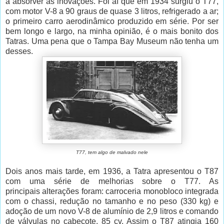
a absorver as inovações. Foi aí que em 1934 surgiu o T77,
com motor V-8 a 90 graus de quase 3 litros, refrigerado a ar;
o primeiro carro aerodinâmico produzido em série. Por ser
bem longo e largo, na minha opinião, é o mais bonito dos
Tatras. Uma pena que o Tampa Bay Museum não tenha um
desses.
T77, tem algo de malvado nele
Dois anos mais tarde, em 1936, a Tatra apresentou o T87
com uma série de melhorias sobre o T77. As
principais alterações foram: carroceria monobloco integrada
com o chassi, redução no tamanho e no peso (330 kg) e
adoção de um novo V-8 de alumínio de 2,9 litros e comando
de válvulas no cabeçote, 85 cv. Assim o T87 atingia 160