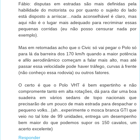
Fábio: disputas em estradas são mais definidas pela
habilidade do motorista ou por quanto o sujeito do lado
está disposto a arriscar....nada aconselhável é claro, mas
aqui não é o lugar mais adequado para recriminar essas
pequenas corridas (eu não posso censurar nada por
exemplo).
Mas em retomadas acho que o Civic só vai pegar o Polo só
para lá da barreira dos 170 km/h quando a maior potência
e afilo aerodinâmico começam a falar mais alto, mas até
passar essa velocidade pode haver tráfego, curvas à frente
(não conheço essa rodovia) ou outros fatores.
O certo é que o Polo VHT é bem espertinho e não
compromente tanto em alta rotações, dá para dar uma boa
suadeira em vários sedans de topo nacionais que
precisarão de um pouco de mais estrada para despachar o
pequeno volks...(ah...experimente o mosca branca GTI que
veio no tal lote de 99 unidades, entrega um desempenho
bem maior do que podemos supor os 150 cavalos, um
acerto excelente)
Responder