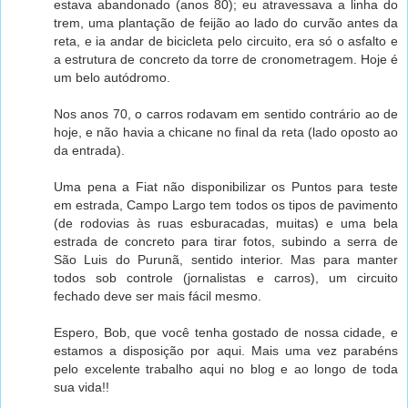
estava abandonado (anos 80); eu atravessava a linha do
trem, uma plantação de feijão ao lado do curvão antes da
reta, e ia andar de bicicleta pelo circuito, era só o asfalto e
a estrutura de concreto da torre de cronometragem. Hoje é
um belo autódromo.
Nos anos 70, o carros rodavam em sentido contrário ao de
hoje, e não havia a chicane no final da reta (lado oposto ao
da entrada).
Uma pena a Fiat não disponibilizar os Puntos para teste
em estrada, Campo Largo tem todos os tipos de pavimento
(de rodovias às ruas esburacadas, muitas) e uma bela
estrada de concreto para tirar fotos, subindo a serra de
São Luis do Purunã, sentido interior. Mas para manter
todos sob controle (jornalistas e carros), um circuito
fechado deve ser mais fácil mesmo.
Espero, Bob, que você tenha gostado de nossa cidade, e
estamos a disposição por aqui. Mais uma vez parabéns
pelo excelente trabalho aqui no blog e ao longo de toda
sua vida!!