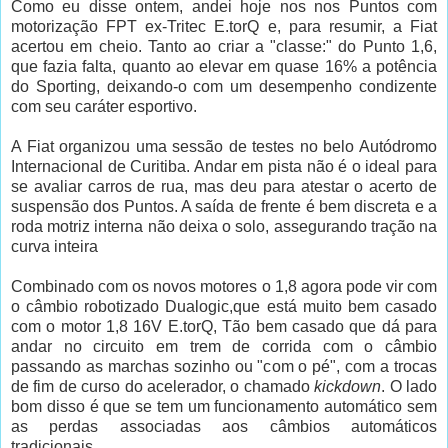
Como eu disse ontem, andei hoje nos nos Puntos com
motorização FPT ex-Tritec E.torQ e, para resumir, a Fiat
acertou em cheio. Tanto ao criar a "classe:" do Punto 1,6,
que fazia falta, quanto ao elevar em quase 16% a potência
do Sporting, deixando-o com um desempenho condizente
com seu caráter esportivo.
A Fiat organizou uma sessão de testes no belo Autódromo
Internacional de Curitiba. Andar em pista não é o ideal para
se avaliar carros de rua, mas deu para atestar o acerto de
suspensão dos Puntos. A saída de frente é bem discreta e a
roda motriz interna não deixa o solo, assegurando tração na
curva inteira
Combinado com os novos motores o 1,8 agora pode vir com
o câmbio robotizado Dualogic,que está muito bem casado
com o motor 1,8 16V E.torQ, Tão bem casado que dá para
andar no circuito em trem de corrida com o câmbio
passando as marchas sozinho ou "com o pé", com a trocas
de fim de curso do acelerador, o chamado
kickdown
. O lado
bom disso é que se tem um funcionamento automático sem
as perdas associadas aos câmbios automáticos
tradicionais.