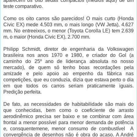
aparecem os oito sedãs compactos (médios aqui) de um
teste comparativo.
Como os oito carros são parecidos! O mais curto (Honda
Civic EX) mede 4.503 mm, o mais longo (VW Jetta), 4.627
mm. No entreeixos, o menor (Toyota Corolla LE) tem 2.639
m, o maior (Honda Civic EX), 2.700 mm.
Philipp Schmidt, diretor de engenharia da Volkswagen
brasileira nos anos 1970 e 1980, e criador do Gol (a
caminho do 25º ano de liderança absoluta no nosso
mercado), de quem só tenho boas recordações pela
amizade e pelo apoio ao empenho da fábrica nas
competições, que eu conduzia, dizia que estava perto o dia
em que todos os carros seriam praticamente iguais.
Predição perfeita.
De fato, as necessidades de habitabilidade são mais do
que conhecidas, bem como o coeficiente de arrasto
aerodinêmico precisa ser baixo e se combinar com área
frontal a menor possível para menor demanda de potência
e, consquentemene, menor consumo de combustível A
convergência de desenhos não é obra do acaso. A André