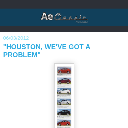
06/03/2012
"HOUSTON, WE'VE GOT A
PROBLEM"