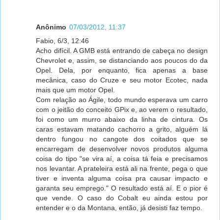
Anônimo
07/03/2012, 11:37
Fabio, 6/3, 12:46
Acho difícil. A GMB está entrando de cabeça no design
Chevrolet e, assim, se distanciando aos poucos do da
Opel. Dela, por enquanto, fica apenas a base
mecânica, caso do Cruze e seu motor Ecotec, nada
mais que um motor Opel.
Com relação ao Ágile, todo mundo esperava um carro
com o jeitão do conceito GPix e, ao verem o resultado,
foi como um murro abaixo da linha de cintura. Os
caras estavam matando cachorro a grito, alguém lá
dentro fungou no cangote dos coitados que se
encarregam de desenvolver novos produtos alguma
coisa do tipo "se vira aí, a coisa tá feia e precisamos
nos levantar. A prateleira está ali na frente, pega o que
tiver e inventa alguma coisa pra causar impacto e
garanta seu emprego." O resultado está aí. E o pior é
que vende. O caso do Cobalt eu ainda estou por
entender e o da Montana, então, já desisti faz tempo.