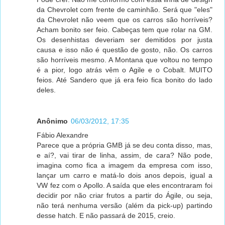
da Chevrolet com frente de caminhão. Será que "eles"
da Chevrolet não veem que os carros são horríveis?
Acham bonito ser feio. Cabeças tem que rolar na GM.
Os desenhistas deveriam ser demitidos por justa
causa e isso não é questão de gosto, não. Os carros
são horríveis mesmo. A Montana que voltou no tempo
é a pior, logo atrás vêm o Agile e o Cobalt. MUITO
feios. Até Sandero que já era feio fica bonito do lado
deles.
Anônimo
06/03/2012, 17:35
Fábio Alexandre
Parece que a própria GMB já se deu conta disso, mas,
e aí?, vai tirar de linha, assim, de cara? Não pode,
imagina como fica a imagem da empresa com isso,
lançar um carro e matá-lo dois anos depois, igual a
VW fez com o Apollo. A saída que eles encontraram foi
decidir por não criar frutos a partir do Ágile, ou seja,
não terá nenhuma versão (além da pick-up) partindo
desse hatch. E não passará de 2015, creio.