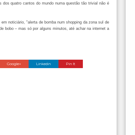
stas dos quatro cantos do mundo numa questão tão trivial não é
 em noticiário, "alerta de bomba num shopping da zona sul de
de bobo – mas só por alguns minutos, até achar na internet a
Google+
Linkedin
Pin It