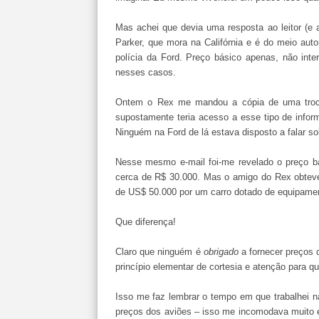
Mas achei que devia uma resposta ao leitor (e
Parker, que mora na Califórnia e é do meio autom
polícia da Ford. Preço básico apenas, não int
nesses casos.
Ontem o Rex me mandou a cópia de uma troca 
supostamente teria acesso a esse tipo de inform
Ninguém na Ford de lá estava disposto a falar so
Nesse mesmo e-mail foi-me revelado o preço bá
cerca de R$ 30.000. Mas o amigo do Rex obteve
de US$ 50.000 por um carro dotado de equipam
Que diferença!
Claro que ninguém é
obrigado
a fornecer preços d
princípio elementar de cortesia e atenção para 
Isso me faz lembrar o tempo em que trabalhei 
preços dos aviões – isso me incomodava muito 