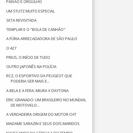
PAIXÃO E ORGULHO
UM STUTZ MUITO ESPECIAL
SETA REVISITADA
TEMPLAR E O "BOLA DE CANHÃO"
A FÚRIA ARRECADADORA DE SÃO PAULO
O 427
PRIUS, O INÍCIO DE TUDO
OUTRO JAPONÊS NA POLÍCIA
RCZ, O ESPORTIVO DA PEUGEOT QUE
PODERIA SER MAIS E...
A BELA E A FERA: MIURA X DAYTONA
ERIC GRANADO: UM BRASILEIRO NO MUNDIAL
DE MOTOVELO...
A VERDADEIRA ORIGEM DO MOTOR CHT
MADAME SARAZIN E SEUS DOIS MARIDOS
NAVEGANDO NA CÁPSULA DO TEMPO