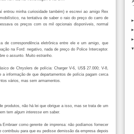
 aí entrou minha curiosidade também) e escrevi ao amigo Rex
obilístico, na tentativa de saber o raio do preço do carro de
eressava os preços com os mil opcionais disponíveis, normal
de correspondência eletrônica entre ele e um amigo, que
ação na Ford: negativo, nada de preço do Police Interceptor.
bre o assunto. Muito estranho.
sico de Chryslers de polícia: Charger V-6, US$ 27.000; V-8,
 a informação de que departamentos de polícia pagam cerca
entos vários, mas sem armamentos.
e produtos, não há lei que obrigue a isso, mas se trata de um
quem tem
algum interesse
em saber
.
na Embraer como gerente de imprensa: não podíamos fornecer
e contribuiu para que eu pedisse demissão da empresa depois