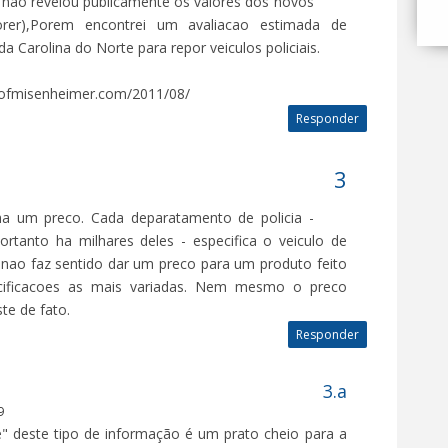
nao revelou publicamente os valores dos novos
lorer),Porem encontrei um avaliacao estimada de
a Carolina do Norte para repor veiculos policiais.
geofmisenheimer.com/2011/08/
Responder
a um preco. Cada deparatamento de policia -
rtanto ha milhares deles - especifica o veiculo de
, nao faz sentido dar um preco para um produto feito
ificacoes as mais variadas. Nem mesmo o preco
ste de fato.
Responder
9
e" deste tipo de informação é um prato cheio para a