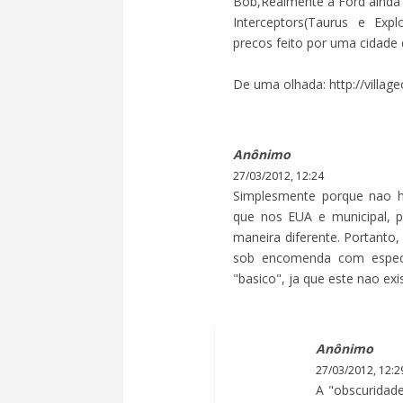
Bob,Realmente a Ford ainda 
Interceptors(Taurus e Exp
precos feito por uma cidade d
De uma olhada: http://villa
Anônimo
27/03/2012, 12:24
Simplesmente porque nao h
que nos EUA e municipal, po
maneira diferente. Portanto
sob encomenda com espec
"basico", ja que este nao exi
Anônimo
27/03/2012, 12:2
A "obscuridad