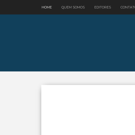
google.com, pub-3521758178363208, DIRECT, f08c47fec0942fa0
HOME
QUEM SOMOS
EDITORES
CONTAT