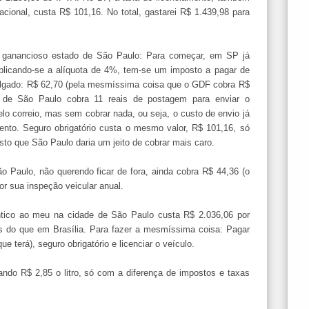
acional, custa R$ 101,16. No total, gastarei R$ 1.439,98 para
no ganancioso estado de São Paulo: Para começar, em SP já
plicando-se a alíquota de 4%, tem-se um imposto a pagar de
lgado: R$ 62,70 (pela mesmíssima coisa que o GDF cobra R$
o de São Paulo cobra 11 reais de postagem para enviar o
o correio, mas sem cobrar nada, ou seja, o custo de envio já
ento. Seguro obrigatório custa o mesmo valor, R$ 101,16, só
sto que São Paulo daria um jeito de cobrar mais caro.
 Paulo, não querendo ficar de fora, ainda cobra R$ 44,36 (o
or sua inspeção veicular anual.
ntico ao meu na cidade de São Paulo custa R$ 2.036,06 por
 do que em Brasília. Para fazer a mesmíssima coisa: Pagar
ue terá), seguro obrigatório e licenciar o veículo.
ando R$ 2,85 o litro, só com a diferença de impostos e taxas