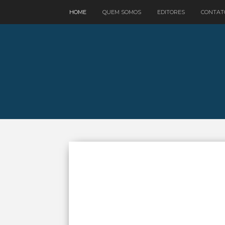
google.com, pub-3521758178363208, DIRECT, f08c47fec0942fa0
HOME
QUEM SOMOS
EDITORES
CONTAT