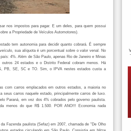
ar nos impostos para pagar. E um deles, para quem possui
sobre a Propriedade de Veículos Automotores).
stado tem autonomia para decidir quanto cobrará. É sempre
eículo, sua alíquota é um porcentual sobre o valor venal. No
o país: 4%. Além de São Paulo, apenas Rio de Janeiro e Minas
 outros 24 estados e o Distrito Federal cobram menos. Há
, PB, SE, SC e TO. Sim, o IPVA nestes estados custa a
as com carros emplacados em outros estados, a maioria no
a seus carros naquele estado, principalmente carros de luxo.
elo Paraná, em vez dos 4% cobrados pelo governo paulista.
a nada menos do que R$ 1.500. POR ANO!!! Economia nada
 da Fazenda paulista (Sefaz) em 2007, chamada de "De Olho
outros estados circulando em São Paulo. Consistia em blitze