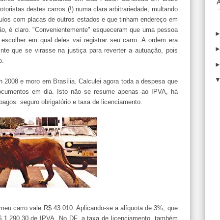
toristas destes carros (!) numa clara arbitrariedade, multando
culos com placas de outros estados e que tinham endereço em
ão, é claro. "Convenientemente" esqueceram que uma pessoa
 escolher em qual deles vai registrar seu carro. A ordem era
nte que se virasse na justiça para reverter a autuação, pois
o.
n 2008 e moro em Brasília. Calculei agora toda a despesa que
documentos em dia. Isto não se resume apenas ao IPVA, há
pagos: seguro obrigatório e taxa de licenciamento.
meu carro vale R$ 43.010. Aplicando-se a alíquota de 3%, que
 1.290,30 de IPVA. No DF, a taxa de licenciamento, também