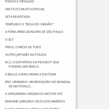
PAIXÃO E ORGULHO
UM STUTZ MUITO ESPECIAL
SETA REVISITADA
TEMPLAR E O "BOLA DE CANHÃO"
A FÚRIA ARRECADADORA DE SÃO PAULO
O 427
PRIUS, O INÍCIO DE TUDO
OUTRO JAPONÊS NA POLÍCIA
RCZ, O ESPORTIVO DA PEUGEOT QUE
PODERIA SER MAIS E...
A BELA E A FERA: MIURA X DAYTONA
ERIC GRANADO: UM BRASILEIRO NO MUNDIAL
DE MOTOVELO...
A VERDADEIRA ORIGEM DO MOTOR CHT
MADAME SARAZIN E SEUS DOIS MARIDOS
NAVEGANDO NA CÁPSULA DO TEMPO