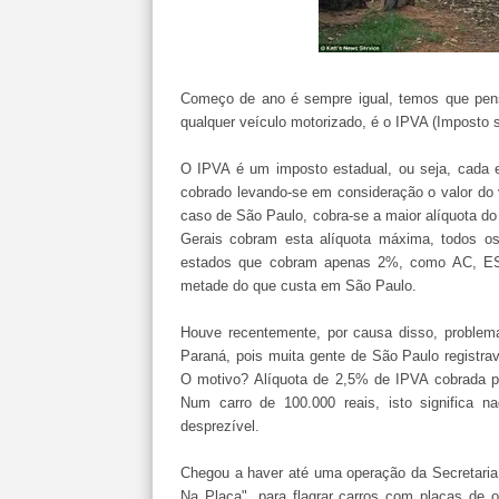
Começo de ano é sempre igual, temos que pens
qualquer veículo motorizado, é o IPVA (Imposto 
O IPVA é um imposto estadual, ou seja, cada e
cobrado levando-se em consideração o valor do v
caso de São Paulo, cobra-se a maior alíquota d
Gerais cobram esta alíquota máxima, todos os
estados que cobram apenas 2%, como AC, ES
metade do que custa em São Paulo.
Houve recentemente, por causa disso, problem
Paraná, pois muita gente de São Paulo registrav
O motivo? Alíquota de 2,5% de IPVA cobrada p
Num carro de 100.000 reais, isto signific
desprezível.
Chegou a haver até uma operação da Secretaria
Na Placa", para flagrar carros com placas de 