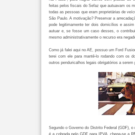
feitas pelos fiscais do Sefaz que autuavam os mo
todas as pessoas que eram proprietárias de veí
São Paulo. A motivação? Preservar a arrecadaç
pode legitimamente ter dois domicílios e assim
autuar e, se fosse um caso desses, o contribui
mesmo administrativamente o recurso era negad
Como já falei aqui no AE, possuo um Ford Fusio
terei com ele para mantê-lo rodando com os 
outros penduricalhos legais obrigatórios a serem 
Segundo o Governo do Distrito Federal (GDF), o 
é a cobrada pelo GDF para IPVA, chega-se a R$