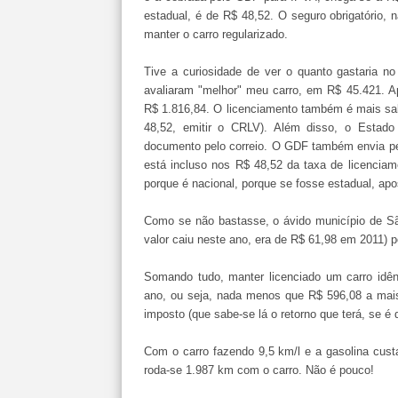
estadual, é de R$ 48,52. O seguro obrigatório, n
manter o carro regularizado.
Tive a curiosidade de ver o quanto gastaria 
avaliaram "melhor" meu carro, em R$ 45.421. A
R$ 1.816,84. O licenciamento também é mais sa
48,52, emitir o CRLV). Além disso, o Estad
documento pelo correio. O GDF também envia pel
está incluso nos R$ 48,52 da taxa de licenciam
porque é nacional, porque se fosse estadual, apo
Como se não bastasse, o ávido município de São
valor caiu neste ano, era de R$ 61,98 em 2011) p
Somando tudo, manter licenciado um carro idê
ano, ou seja, nada menos que R$ 596,08 a mais
imposto (que sabe-se lá o retorno que terá, se é q
Com o carro fazendo 9,5 km/l e a gasolina cust
roda-se 1.987 km com o carro. Não é pouco!