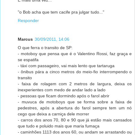
E mais uma vez...
"o Bob acha que tem cacife pra julgar tudo..."
Responder
Marcus
30/09/2011, 14:06
O que ferra o transito de SP:
- motoboy que pensa que é o Valentino Rossi, faz graça e
se espatifa
- táxi com passageiro, vai mais lento que tartaruga
- ônibus pára a cinco metros do meio-fio interrompendo o
transito
- faixa de rolagem com 2 metros de largura, deixa os
inexperientes com medo de andar lado a lado
- pessoas que ficam dormindo após o farol abrir
- muvuca de motoboys que se forma sobre a faixa de
pedestres, após a abertura do farol sempre tem um nó
cego que deixa a carniça dele morrer
- carros dos anos 70, 80 e 90 que já estão mais cansados
que tudo e poluido mais que maria fumaça
- caminhões 1113 dos anos 60, ou andam se arrastando ou