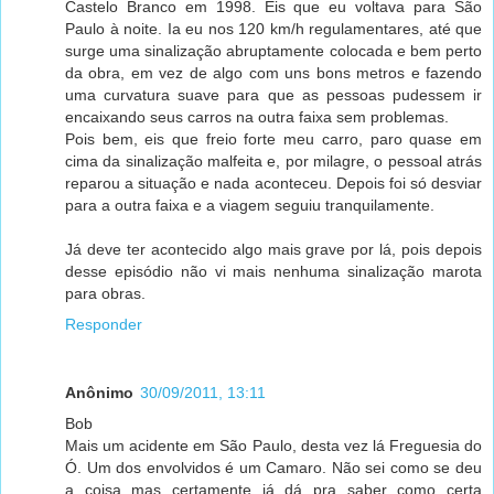
Castelo Branco em 1998. Eis que eu voltava para São
Paulo à noite. Ia eu nos 120 km/h regulamentares, até que
surge uma sinalização abruptamente colocada e bem perto
da obra, em vez de algo com uns bons metros e fazendo
uma curvatura suave para que as pessoas pudessem ir
encaixando seus carros na outra faixa sem problemas.
Pois bem, eis que freio forte meu carro, paro quase em
cima da sinalização malfeita e, por milagre, o pessoal atrás
reparou a situação e nada aconteceu. Depois foi só desviar
para a outra faixa e a viagem seguiu tranquilamente.
Já deve ter acontecido algo mais grave por lá, pois depois
desse episódio não vi mais nenhuma sinalização marota
para obras.
Responder
Anônimo
30/09/2011, 13:11
Bob
Mais um acidente em São Paulo, desta vez lá Freguesia do
Ó. Um dos envolvidos é um Camaro. Não sei como se deu
a coisa mas certamente já dá pra saber como certa