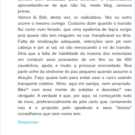
aproveitando-se de que não há, neste blog, censura
prévia.
Vamos lá Bob, desta vez, vc radicalizou. Vez ou outro
ocorre o mesmo comigo. Costumo dizer quando o transito
flui como num feriado, que uma epidemia de lepra surgiu
pois quase não tem ninguém na rua. Inexplicável eu diria.
Falta de sinalização adequada, retenções sem pé nem
cabeça e por aí vai, só vão enroscando o nó do transito.
Diria que a falta de habilidade da maioria dos motoristas
em conduzir seus possantes de um litro ou de 400
cavalinhos, ajuda, e muito, a provocar morosidade. Boa
parte sofre da sindrome do pau pequeno quando assume a
direção. Faço quase tudo para evitar usar o carro usando
transporte coletivo. Moto, aqui em sampa, nem amarrado.
Bike? com esse monte de subidas e descidas? nao
obrigado. A verdade é que, por aqui, só começando tudo
de novo, preferencialmente do jeito certo que, certamente
nao é o proposto pelo apedeuta e seus "doutos"
conselheiros que nem nome tem.
Responder