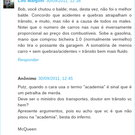
Ciro Margoni
30/09/2011, 12:38
Bob, você chutou o balde; mas, desta vez, não foi o melhor
balde. Concordo que acidentes e quebras atrapalham o
trânsito, e muito, mas não é a causa de todos os males.
Notei que o numero de carros nas ruas é inversamente
proporcional ao preço dos combustíveis. Sobe a gasolina,
mano que comprou bicheira 1.0 (normalmente vermelho)
não tira o possante da garagem. A somatória de menos
carro + sem quebras/acidentes = trânsito bem mais fluido.
Responder
Anônimo
30/09/2011, 12:45
Putz, quando o cara usa o termo "academia" é sinal que é
um petralha de merda.
Deve ser o ministro dos transportes, doutor em trânsito vc
hem?
Apresente argumentos, pois eu acho que vc é que não
pisou na "academia", besta do inferno.
McQueen