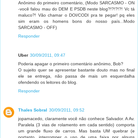
Anônimo do primeiro comentário, (Modo SARCASMO - ON
-você falou mau do DEM E PSDB neste blog?!?!?!?! Vc tá
maluco?! Vão chamar o DOI/CODI pra te pegar! pq eles
sim eram os homens bons do nosso país...Modo
SARCASMO - OFF)
Responder
Uber
30/09/2011, 09:47
Poderia apagar o primeiro comentário anônimo, Bob?
O sujeito quer se apresentar bastante douto mas no final
ele se entrega, não passa de mais um esquerdalha
ofendendo os leitores do blog.
Responder
Thales Sobral
30/09/2011, 09:52
jopamacedo, claramente você não conhece Salvador. A Av.
Paralela (3 vias de rolamento em cada sentido) comporta
um grande fluxo de carros. Mas basta UM quebrar (e
portanto, interromper o uso de uma faixa por alguns