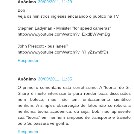
Anônimo
30/09/2011, 11:29
Bob
Veja os ministros ingleses encarando o público na TV
Stephen Ladyman - Minister "for speed cameras"
http://www.youtube.com/watch?v=EixdbWVvmDg
John Prescott - bus lanes?
http://www.youtube.com/watch?v=YHyZzwn8fDs
Responder
Anônimo
30/09/2011, 11:35
O primeiro comentário está corretíssimo. A "teoria" do Sr.
Sharp é muito interessante para render boas discussões
num boteco, mas não tem embasamento científico
nenhum. A simples observação de fatos não corrobora a
nenhuma teoria acadêmica, ou seja, Bob, não apresente
sua "teoria" em nenhum simpósio de transporte e trânsito
ou o Sr. passará vergonha.
Responder