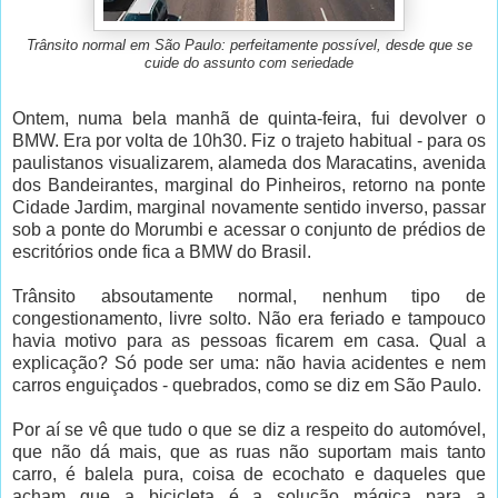
Trânsito normal em São Paulo: perfeitamente possível, desde que se
cuide do assunto com seriedade
Ontem, numa bela manhã de quinta-feira, fui devolver o
BMW. Era por volta de 10h30. Fiz o trajeto habitual - para os
paulistanos visualizarem, alameda dos Maracatins, avenida
dos Bandeirantes, marginal do Pinheiros, retorno na ponte
Cidade Jardim, marginal novamente sentido inverso, passar
sob a ponte do Morumbi e acessar o conjunto de prédios de
escritórios onde fica a BMW do Brasil.
Trânsito absoutamente normal, nenhum tipo de
congestionamento, livre solto. Não era feriado e tampouco
havia motivo para as pessoas ficarem em casa. Qual a
explicação? Só pode ser uma: não havia acidentes e nem
carros enguiçados - quebrados, como se diz em São Paulo.
Por aí se vê que tudo o que se diz a respeito do automóvel,
que não dá mais, que as ruas não suportam mais tanto
carro, é balela pura, coisa de ecochato e daqueles que
acham que a bicicleta é a solução mágica para a