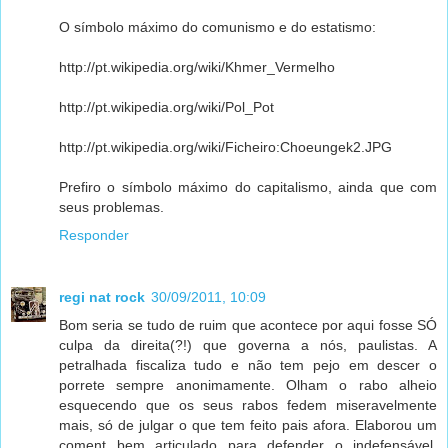
O símbolo máximo do comunismo e do estatismo:
http://pt.wikipedia.org/wiki/Khmer_Vermelho
http://pt.wikipedia.org/wiki/Pol_Pot
http://pt.wikipedia.org/wiki/Ficheiro:Choeungek2.JPG
Prefiro o símbolo máximo do capitalismo, ainda que com
seus problemas.
Responder
regi nat rock
30/09/2011, 10:09
Bom seria se tudo de ruim que acontece por aqui fosse SÓ
culpa da direita(?!) que governa a nós, paulistas. A
petralhada fiscaliza tudo e não tem pejo em descer o
porrete sempre anonimamente. Olham o rabo alheio
esquecendo que os seus rabos fedem miseravelmente
mais, só de julgar o que tem feito pais afora. Elaborou um
coment bem articulado para defender o indefensável,