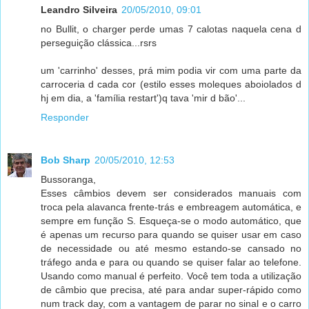
Leandro Silveira
20/05/2010, 09:01
no Bullit, o charger perde umas 7 calotas naquela cena d
perseguição clássica...rsrs
um 'carrinho' desses, prá mim podia vir com uma parte da
carroceria d cada cor (estilo esses moleques aboiolados d
hj em dia, a 'família restart')q tava 'mir d bão'...
Responder
Bob Sharp
20/05/2010, 12:53
Bussoranga,
Esses câmbios devem ser considerados manuais com
troca pela alavanca frente-trás e embreagem automática, e
sempre em função S. Esqueça-se o modo automático, que
é apenas um recurso para quando se quiser usar em caso
de necessidade ou até mesmo estando-se cansado no
tráfego anda e para ou quando se quiser falar ao telefone.
Usando como manual é perfeito. Você tem toda a utilização
de câmbio que precisa, até para andar super-rápido como
num track day, com a vantagem de parar no sinal e o carro