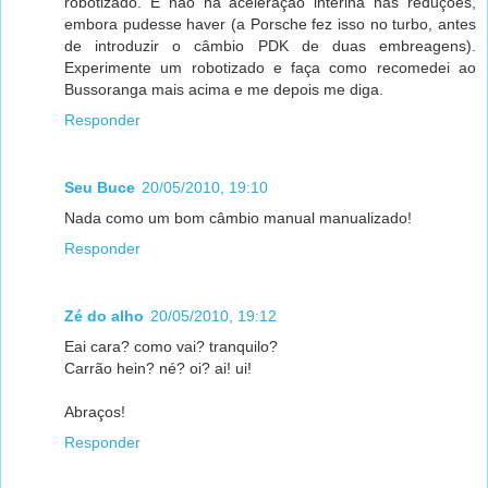
robotizado. E não há aceleração interina nas reduções,
embora pudesse haver (a Porsche fez isso no turbo, antes
de introduzir o câmbio PDK de duas embreagens).
Experimente um robotizado e faça como recomedei ao
Bussoranga mais acima e me depois me diga.
Responder
Seu Buce
20/05/2010, 19:10
Nada como um bom câmbio manual manualizado!
Responder
Zé do alho
20/05/2010, 19:12
Eai cara? como vai? tranquilo?
Carrão hein? né? oi? ai! ui!
Abraços!
Responder