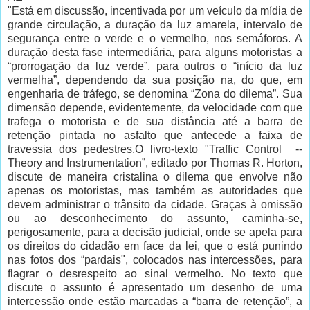
"Está em discussão, incentivada por um veículo da mídia de
grande circulação, a duração da luz amarela, intervalo de
segurança entre o verde e o vermelho, nos semáforos. A
duração desta fase intermediária, para alguns motoristas a
“prorrogação da luz verde”, para outros o “início da luz
vermelha”, dependendo da sua posição na, do que, em
engenharia de tráfego, se denomina “Zona do dilema”. Sua
dimensão depende, evidentemente, da velocidade com que
trafega o motorista e de sua distância até a barra de
retenção pintada no asfalto que antecede a faixa de
travessia dos pedestres.O livro-texto "Traffic Control --
Theory and Instrumentation”, editado por Thomas R. Horton,
discute de maneira cristalina o dilema que envolve não
apenas os motoristas, mas também as autoridades que
devem administrar o trânsito da cidade. Graças à omissão
ou ao desconhecimento do assunto, caminha-se,
perigosamente, para a decisão judicial, onde se apela para
os direitos do cidadão em face da lei, que o está punindo
nas fotos dos “pardais", colocados nas intercessões, para
flagrar o desrespeito ao sinal vermelho. No texto que
discute o assunto é apresentado um desenho de uma
intercessão onde estão marcadas a “barra de retenção”, a