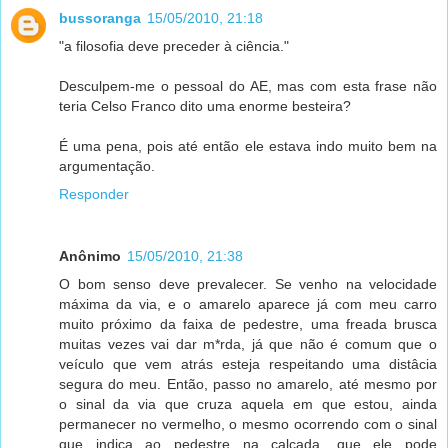
bussoranga
15/05/2010, 21:18
"a filosofia deve preceder à ciência."
Desculpem-me o pessoal do AE, mas com esta frase não
teria Celso Franco dito uma enorme besteira?
É uma pena, pois até então ele estava indo muito bem na
argumentação.
Responder
Anônimo
15/05/2010, 21:38
O bom senso deve prevalecer. Se venho na velocidade
máxima da via, e o amarelo aparece já com meu carro
muito próximo da faixa de pedestre, uma freada brusca
muitas vezes vai dar m*rda, já que não é comum que o
veículo que vem atrás esteja respeitando uma distâcia
segura do meu. Então, passo no amarelo, até mesmo por
o sinal da via que cruza aquela em que estou, ainda
permanecer no vermelho, o mesmo ocorrendo com o sinal
que indica ao pedestre na calçada, que ele pode