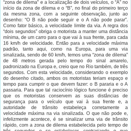
“zona de dilema” e a localização de dois veículos, o “A” no
início da zona de dilema e o “B”, no final do primeiro terço
da mesma zona, com a seguinte observação, junto ao
desenho: “O B não pode seguir e o A não pode parar”.
Como fator básico, a velocidade limite da via. A regra dos
“dois segundos” obriga o motorista a manter uma distância
mínima, de um carro para o que vai à sua frente, para cada
16 km/h de velocidade. Então para a velocidade máxima
padrão, tanto aqui, como na Europa, para uma via
sinalizada, sendo de 60 km/h, temos uma “zona de dilema”
de 48 metros gerada pelo tempo do sinal amarelo,
padronizado na Europa e, creio que no Rio também, de três
segundos. Com esta velocidade, considerando o exemplo
do desenho citado, ambos os motoristas teriam espaço e
tempo para cumprir o que devem fazer: o B pararia e o A
passaria. Para que tal raciocínio lógico funcione é preciso
que os motoristas conservem as suas distâncias de
segurança para o veículo que vai à sua frente e, a
autoridade de trânsito estabeleça corretamente a
velocidade máxima na via sinalizada. O que não pode e,
infelizmente acontece, é se sinalizar uma via de trânsito
rápido, com a zona de dilema estabelecida pelo tempo de
três segundos e se estabelecer, contrariando o que