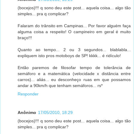
(bocejos)!!! q sono deu este post... aquela coisa... algo tão
simples... pra q complicar?
Falaram do trânsito em Campinas... Por favor alguém faça
alguma coisa a respeito! O campineiro em geral é muito
braço!!!
Quanto ao tempo... 2 ou 3 segundos... blablabla...
expliquem isto pros motoboys de SP! kkkk... é ridículo!
Então paremos de filosofar tempo de tolerância de
semáforo e a matemática (velocidade x distância entre
carros)... aliás... eu desconheço ruas em que possamos
andar a 90km/h que tenham semáforos... rs*
Responder
Anônimo
17/05/2010, 18:29
(bocejos)!!! q sono deu este post... aquela coisa... algo tão
simples... pra q complicar?