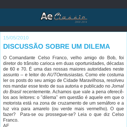
15/05/2010
DISCUSSÃO SOBRE UM DILEMA
O Comandante Celso Franco, velho amigo do Bob, foi
diretor do trânsito carioca em duas oportunidades, décadas
de 60 e 70. É uma das nossas maiores autoridades neste
assunto -- e leitor do
AUTOentusiastas.
Como ele costuma
ler os posts do seu amigo de Cidade Maravilhosa, resolveu
nos mandar esse texto de sua autoria e publicado no
Jornal
do Brasil
recentemente. Achamos que vale a pena oferecê-
los aos leitores: o "dilema" em questão é aquele em que o
motorista está na zona de cruzamento de um semáforo e a
luz vira para amarelo (ou verde mais vermelho). O que
fazer? Para-se ou prossegue-se? Leia o que diz Celso
Franco.
AE