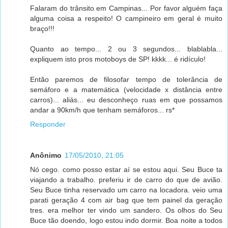
Falaram do trânsito em Campinas... Por favor alguém faça
alguma coisa a respeito! O campineiro em geral é muito
braço!!!
Quanto ao tempo... 2 ou 3 segundos... blablabla...
expliquem isto pros motoboys de SP! kkkk... é ridículo!
Então paremos de filosofar tempo de tolerância de
semáforo e a matemática (velocidade x distância entre
carros)... aliás... eu desconheço ruas em que possamos
andar a 90km/h que tenham semáforos... rs*
Responder
Anônimo
17/05/2010, 21:05
Nó cego. como posso estar aí se estou aqui. Seu Buce ta
viajando a trabalho. preferiu ir de carro do que de avião.
Seu Buce tinha reservado um carro na locadora. veio uma
parati geração 4 com air bag que tem painel da geração
tres. era melhor ter vindo um sandero. Os olhos do Seu
Buce tão doendo, logo estou indo dormir. Boa noite a todos