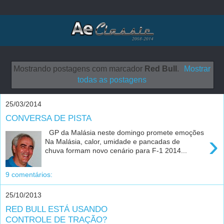
Mostrando postagens com marcador
Red Bull
.
Mostrar
todas as postagens
25/03/2014
CONVERSA DE PISTA
GP da Malásia neste domingo promete emoções
›
Na Malásia, calor, umidade e pancadas de
chuva formam novo cenário para F-1 2014...
9 comentários:
25/10/2013
RED BULL ESTÁ USANDO
CONTROLE DE TRAÇÃO?