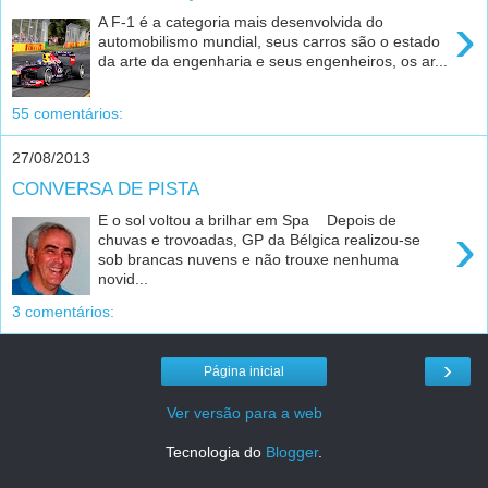
›
A F-1 é a categoria mais desenvolvida do
automobilismo mundial, seus carros são o estado
da arte da engenharia e seus engenheiros, os ar...
55 comentários:
27/08/2013
CONVERSA DE PISTA
E o sol voltou a brilhar em Spa Depois de
›
chuvas e trovoadas, GP da Bélgica realizou-se
sob brancas nuvens e não trouxe nenhuma
novid...
3 comentários:
›
Página inicial
Ver versão para a web
Tecnologia do
Blogger
.