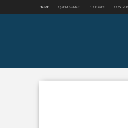
google.com, pub-3521758178363208, DIRECT, f08c47fec0942fa0
HOME
QUEM SOMOS
EDITORES
CONTAT