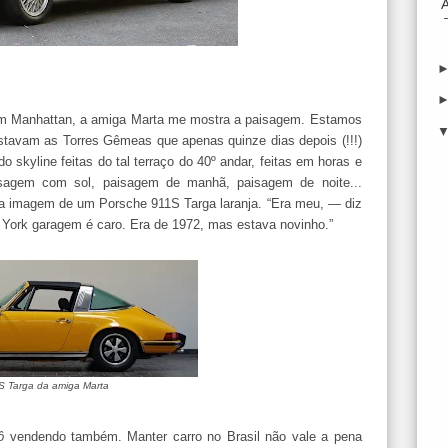
em Manhattan, a amiga Marta me mostra a paisagem. Estamos
estavam as Torres Gêmeas que apenas quinze dias depois (!!!)
 skyline feitas do tal terraço do 40º andar, feitas em horas e
isagem com sol, paisagem de manhã, paisagem de noite...
o a imagem de um Porsche 911S Targa laranja. “Era meu, — diz
York garagem é caro. Era de 1972, mas estava novinho.”
S Targa da amiga Marta
ô
vendendo também. Manter carro no Brasil não vale a pena