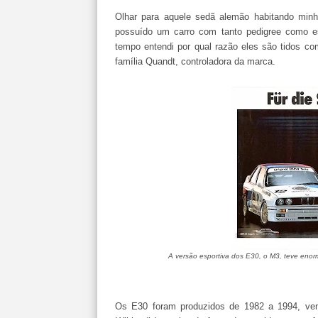
Olhar para aquele sedã alemão habitando minha
possuído um carro com tanto pedigree como 
tempo entendi por qual razão eles são tidos co
família Quandt, controladora da marca.
A versão esportiva dos E30, o M3, teve enor
Os E30 foram produzidos de 1982 a 1994, ve