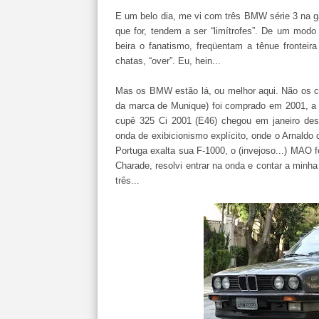
E um belo dia, me vi com três BMW série 3 na g
que for, tendem a ser “limítrofes”. De um modo
beira o fanatismo, freqüentam a tênue frontei
chatas, “over”. Eu, hein...
Mas os BMW estão lá, ou melhor aqui. Não os c
da marca de Munique) foi comprado em 2001, a 
cupê 325 Ci 2001 (E46) chegou em janeiro des
onda de exibicionismo explícito, onde o Arnaldo
Portuga exalta sua F-1000, o (invejoso...) MAO
Charade, resolvi entrar na onda e contar a minha
três...