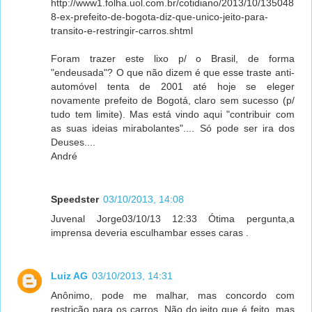
http://www1.folha.uol.com.br/cotidiano/2013/10/135048
8-ex-prefeito-de-bogota-diz-que-unico-jeito-para-
transito-e-restringir-carros.shtml
Foram trazer este lixo p/ o Brasil, de forma
"endeusada"? O que não dizem é que esse traste anti-
automóvel tenta de 2001 até hoje se eleger
novamente prefeito de Bogotá, claro sem sucesso (p/
tudo tem limite). Mas está vindo aqui "contribuir com
as suas ideias mirabolantes".... Só pode ser ira dos
Deuses....
André
Speedster
03/10/2013, 14:08
Juvenal Jorge03/10/13 12:33 Ótima pergunta,a
imprensa deveria esculhambar esses caras .
Luiz AG
03/10/2013, 14:31
Anônimo, pode me malhar, mas concordo com
restrição para os carros. Não do jeito que é feito, mas