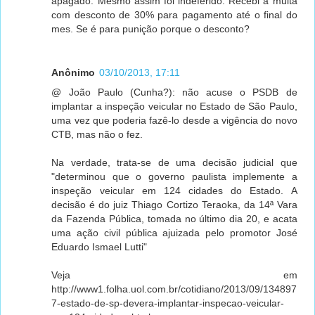
apagado. Mesmo assim foi indeferido. Recebi a multa
com desconto de 30% para pagamento até o final do
mes. Se é para punição porque o desconto?
Anônimo
03/10/2013, 17:11
@ João Paulo (Cunha?): não acuse o PSDB de
implantar a inspeção veicular no Estado de São Paulo,
uma vez que poderia fazê-lo desde a vigência do novo
CTB, mas não o fez.
Na verdade, trata-se de uma decisão judicial que
"determinou que o governo paulista implemente a
inspeção veicular em 124 cidades do Estado. A
decisão é do juiz Thiago Cortizo Teraoka, da 14ª Vara
da Fazenda Pública, tomada no último dia 20, e acata
uma ação civil pública ajuizada pelo promotor José
Eduardo Ismael Lutti"
Veja em
http://www1.folha.uol.com.br/cotidiano/2013/09/134897
7-estado-de-sp-devera-implantar-inspecao-veicular-