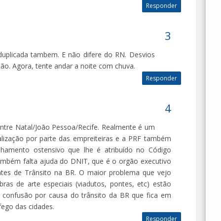
Responder
duplicada tambem. E não difere do RN. Desvios
ão. Agora, tente andar a noite com chuva.
Responder
ntre Natal/João Pessoa/Recife. Realmente é um
nalização por parte das empreiteiras e a PRF também
lhamento ostensivo que lhe é atribuído no Código
ambém falta ajuda do DNIT, que é o orgão executivo
entes de Trânsito na BR. O maior problema que vejo
bras de arte especiais (viadutos, pontes, etc) estão
a confusão por causa do trânsito da BR que fica em
fego das cidades.
Responder