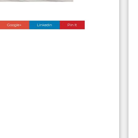
Google+
Linkedin
Pin It