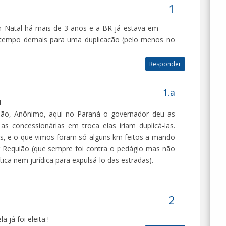
 Natal há mais de 3 anos e a BR já estava em
 tempo demais para uma duplicacão (pelo menos no
Responder
1
ão, Anônimo, aqui no Paraná o governador deu as
as concessionárias em troca elas iriam duplicá-las.
os, e o que vimos foram só alguns km feitos a mando
 Requião (que sempre foi contra o pedágio mas não
ítica nem jurídica para expulsá-lo das estradas).
a já foi eleita !