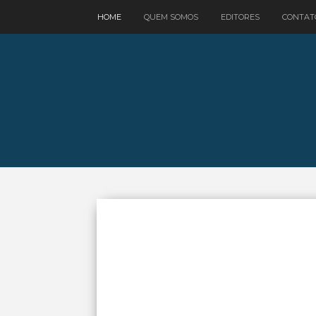
google.com, pub-3521758178363208, DIRECT, f08c47fec0942fa0
HOME
QUEM SOMOS
EDITORES
CONTAT