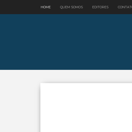
google.com, pub-3521758178363208, DIRECT, f08c47fec0942fa0
HOME
QUEM SOMOS
EDITORES
CONTAT