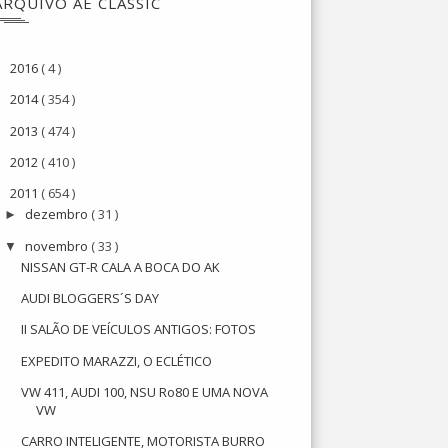
ARQUIVO AE CLASSIC
2016
( 4 )
►
2014
( 354 )
►
2013
( 474 )
►
2012
( 410 )
►
2011
( 654 )
▼
dezembro
( 31 )
►
novembro
( 33 )
▼
NISSAN GT-R CALA A BOCA DO AK
AUDI BLOGGERS´S DAY
II SALÃO DE VEÍCULOS ANTIGOS: FOTOS
EXPEDITO MARAZZI, O ECLÉTICO
VW 411, AUDI 100, NSU Ro80 E UMA NOVA
VW
CARRO INTELIGENTE, MOTORISTA BURRO