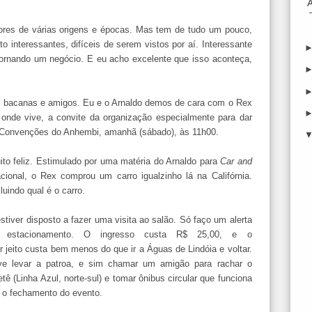
res de várias origens e épocas. Mas tem de tudo um pouco,
 interessantes, difíceis de serem vistos por aí. Interessante
tornando um negócio. E eu acho excelente que isso aconteça,
s bacanas e amigos. Eu e o Arnaldo demos de cara com o Rex
, onde vive, a convite da organização especialmente para dar
e Convenções do Anhembi, amanhã (sábado), às 11h00.
o feliz. Estimulado por uma matéria do Arnaldo para
Car and
onal, o Rex comprou um carro igualzinho lá na Califórnia.
cluindo qual é o carro.
stiver disposto a fazer uma visita ao salão. Só faço um alerta
 estacionamento. O ingresso custa R$ 25,00, e o
 jeito custa bem menos do que ir a Águas de Lindóia e voltar.
e levar a patroa, e sim chamar um amigão para rachar o
ê (Linha Azul, norte-sul) e tomar ônibus circular que funciona
 o fechamento do evento.