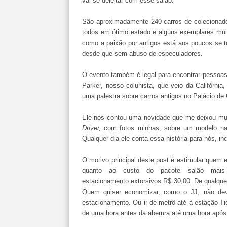
vai se deleitar com esse salão.
São aproximadamente 240 carros de colecionado
todos em ótimo estado e alguns exemplares muito
como a paixão por antigos está aos poucos se 
desde que sem abuso de especuladores.
O evento também é legal para encontrar pessoa
Parker, nosso colunista, que veio da Califórnia
uma palestra sobre carros antigos no Palácio d
Ele nos contou uma novidade que me deixou muit
Driver,
com fotos minhas, sobre um modelo naci
Qualquer dia ele conta essa história para nós, in
O motivo principal deste post é estimular quem e
quanto ao custo do pacote salão mais
estacionamento extorsivos R$ 30,00. De qualquer
Quem quiser economizar, como o JJ, não dev
estacionamento. Ou ir de metrô até à estação Tiet
de uma hora antes da aberura até uma hora após