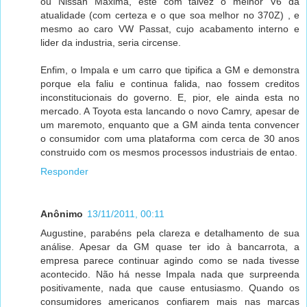
ou Nissan Maxima, este com talvez o melhor V6 da
atualidade (com certeza e o que soa melhor no 370Z) , e
mesmo ao caro VW Passat, cujo acabamento interno e
lider da industria, seria circense.
Enfim, o Impala e um carro que tipifica a GM e demonstra
porque ela faliu e continua falida, nao fossem creditos
inconstitucionais do governo. E, pior, ele ainda esta no
mercado. A Toyota esta lancando o novo Camry, apesar de
um maremoto, enquanto que a GM ainda tenta convencer
o consumidor com uma plataforma com cerca de 30 anos
construido com os mesmos processos industriais de entao.
Responder
Anônimo
13/11/2011, 00:11
Augustine, parabéns pela clareza e detalhamento de sua
análise. Apesar da GM quase ter ido à bancarrota, a
empresa parece continuar agindo como se nada tivesse
acontecido. Não há nesse Impala nada que surpreenda
positivamente, nada que cause entusiasmo. Quando os
consumidores americanos confiarem mais nas marcas