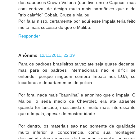
dos saudosos Crown Victoria (que tive um) e Caprice, mas
com certeza, de design muito mais harmônico que o do
"trio calafrio" Cobalt, Cruze e Malibu.
Por falar nisso, certamente por aqui esse Impala teria feito
muito mais sucesso do que o Malibu.
Responder
Anônimo
12/11/2011, 22:39
Para os padroes brasileiros talvez ate seja quase decente,
mas para os padroes internacionais nao e dificil se
entender porque ninguem compra Impala nos EUA, so
locadoras e departamentos de policia.
Por fora, nada mais "baunilha" e anonimo que o Impala. O
Malibu, o seda medio da Chevrolet, era ate atraente
quando foi lancado, mas ainda e muito mais interessante
que o Impala, apesar de mostrar idade.
Por dentro, os materiais sao nao somente de qualidade
muito inferior a concorrencia, como sua montagem
descuidada deixa juncoes de tamanho irregular, as vezes