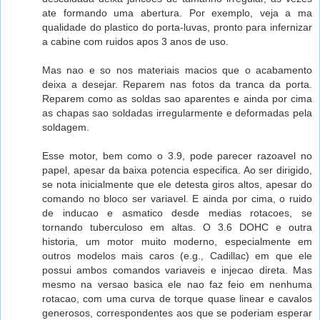
ate formando uma abertura. Por exemplo, veja a ma
qualidade do plastico do porta-luvas, pronto para infernizar
a cabine com ruidos apos 3 anos de uso.
Mas nao e so nos materiais macios que o acabamento
deixa a desejar. Reparem nas fotos da tranca da porta.
Reparem como as soldas sao aparentes e ainda por cima
as chapas sao soldadas irregularmente e deformadas pela
soldagem.
Esse motor, bem como o 3.9, pode parecer razoavel no
papel, apesar da baixa potencia especifica. Ao ser dirigido,
se nota inicialmente que ele detesta giros altos, apesar do
comando no bloco ser variavel. E ainda por cima, o ruido
de inducao e asmatico desde medias rotacoes, se
tornando tuberculoso em altas. O 3.6 DOHC e outra
historia, um motor muito moderno, especialmente em
outros modelos mais caros (e.g., Cadillac) em que ele
possui ambos comandos variaveis e injecao direta. Mas
mesmo na versao basica ele nao faz feio em nenhuma
rotacao, com uma curva de torque quase linear e cavalos
generosos, correspondentes aos que se poderiam esperar