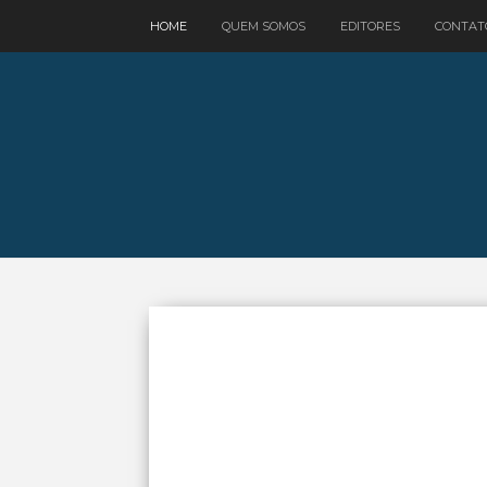
google.com, pub-3521758178363208, DIRECT, f08c47fec0942fa0
HOME
QUEM SOMOS
EDITORES
CONTAT