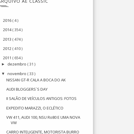
ARQUIVO AE CLASSIC
2016
( 4 )
►
2014
( 354 )
►
2013
( 474 )
►
2012
( 410 )
►
2011
( 654 )
▼
dezembro
( 31 )
►
novembro
( 33 )
▼
NISSAN GT-R CALA A BOCA DO AK
AUDI BLOGGERS´S DAY
II SALÃO DE VEÍCULOS ANTIGOS: FOTOS
EXPEDITO MARAZZI, O ECLÉTICO
VW 411, AUDI 100, NSU Ro80 E UMA NOVA
VW
CARRO INTELIGENTE, MOTORISTA BURRO