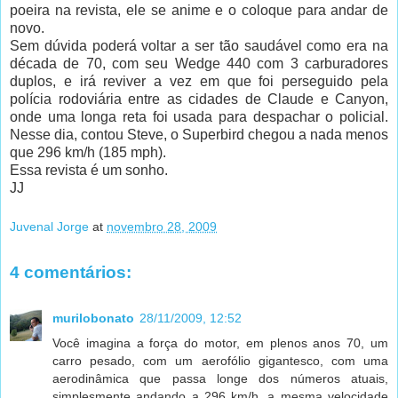
poeira na revista, ele se anime e o coloque para andar de
novo.
Sem dúvida poderá voltar a ser tão saudável como era na
década de 70, com seu Wedge 440 com 3 carburadores
duplos, e irá reviver a vez em que foi perseguido pela
polícia rodoviária entre as cidades de Claude e Canyon,
onde uma longa reta foi usada para despachar o policial.
Nesse dia, contou Steve, o Superbird chegou a nada menos
que 296 km/h (185 mph).
Essa revista é um sonho.
JJ
Juvenal Jorge
at
novembro 28, 2009
4 comentários:
murilobonato
28/11/2009, 12:52
Você imagina a força do motor, em plenos anos 70, um
carro pesado, com um aerofólio gigantesco, com uma
aerodinâmica que passa longe dos números atuais,
simplesmente andando a 296 km/h, a mesma velocidade