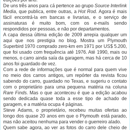
De uns três anos para cá pertence ao grupo
Source Interlink
Media
, que publica, entre outras, a
Hot Rod.
Agora é mais
fácil encontrá-la em bancas e livrarias, e o serviço de
assinaturas é muito bom, com os e-mails sendo
respondidos por pessoas, e não por departamentos.
A capa dessa última edição de 2009 arrepia qualquer um
aqui que nos prestigia no blog. Mostra um Plymouth
Superbird 1970 comprado zero-km em 1971 por US$ 5.200,
que foi usado com frequência até 1976. Até 1990, mais ou
menos, o carro ainda saía da garagem, mas há cerca de 10
anos foi guardado de vez.
Com a rede de informações que é normal para quem vive
no meio dos carros antigos, um repórter da revista ficou
sabendo do carro, guardado no Texas, e sugeriu o contato
com o proprietário para uma pequena matéria na coluna
Rare Finds.
Mas o que aconteceu é que a edição acabou
sendo dedicada quase toda a esse tipo de achado de
garagem, e a matéria ocupa 4 páginas.
Steve Adams, o proprietário, recebeu muitas ofertas ao
longo dos quase 20 anos em que o Plymouth está parado,
mas não aceitou nenhuma para vender o guerreiro alado.
Quem sabe agora, ao ver as fotos do carro dele cheio de