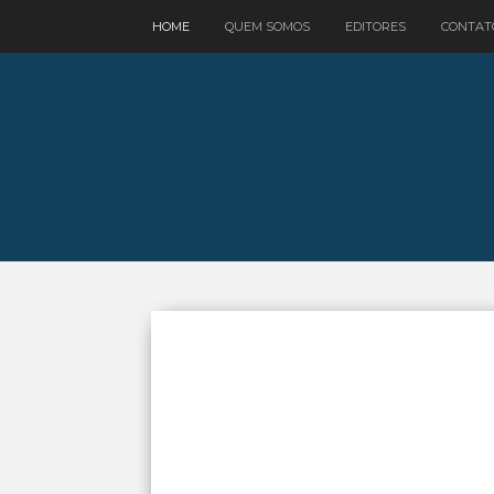
google.com, pub-3521758178363208, DIRECT, f08c47fec0942fa0
HOME
QUEM SOMOS
EDITORES
CONTAT