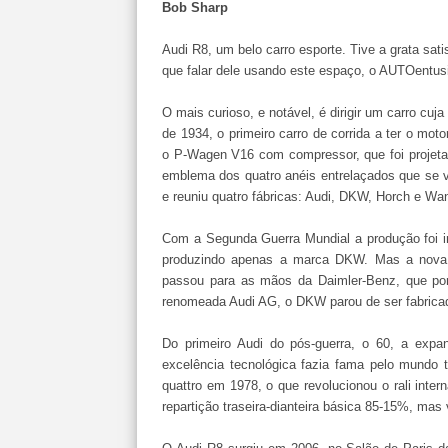
Bob Sharp
Audi R8, um belo carro esporte. Tive a grata sat
que falar dele usando este espaço, o AUTOentus
O mais curioso, e notável, é dirigir um carro c
de 1934, o primeiro carro de corrida a ter o moto
o P-Wagen V16 com compressor, que foi projetad
emblema dos quatro anéis entrelaçados que se v
e reuniu quatro fábricas: Audi, DKW, Horch e Wan
Com a Segunda Guerra Mundial a produção foi i
produzindo apenas a marca DKW. Mas a nova
passou para as mãos da Daimler-Benz, que por
renomeada Audi AG, o DKW parou de ser fabricado
Do primeiro Audi do pós-guerra, o 60, a ex
excelência tecnológica fazia fama pelo mundo t
quattro em 1978, o que revolucionou o rali inte
repartição traseira-dianteira básica 85-15%, ma