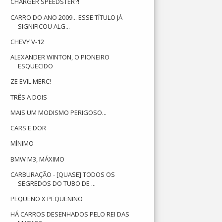
CHARGER SPEEDSTER?!
CARRO DO ANO 2009... ESSE TÍTULO JÁ
SIGNIFICOU ALG...
CHEVY V-12
ALEXANDER WINTON, O PIONEIRO
ESQUECIDO
ZE EVIL MERC!
TRÊS A DOIS
MAIS UM MODISMO PERIGOSO...
CARS E DOR
MÍNIMO
BMW M3, MÁXIMO
CARBURAÇÃO - [QUASE] TODOS OS
SEGREDOS DO TUBO DE ...
PEQUENO X PEQUENINO
HÁ CARROS DESENHADOS PELO REI DAS