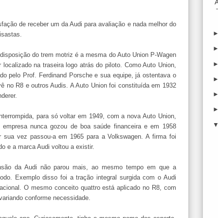
isfação de receber um da Audi para avaliação e nada melhor do
isastas.
uja disposição do trem motriz é a mesma do Auto Union P-Wagen
r localizado na traseira logo atrás do piloto. Como Auto Union,
o pelo Prof. Ferdinand Porsche e sua equipe, já ostentava o
ê no R8 e outros Audis. A Auto Union foi constituída em 1932
derer.
nterrompida, para só voltar em 1949, com a nova Auto Union,
 empresa nunca gozou de boa saúde financeira e em 1958
 sua vez passou-a em 1965 para a Volkswagen. A firma foi
 e a marca Audi voltou a existir.
pansão da Audi não parou mais, ao mesmo tempo em que a
odo. Exemplo disso foi a tração integral surgida com o Audi
rnacional. O mesmo conceito quattro está aplicado no R8, com
s variando conforme necessidade.