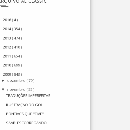
ARQUIVO AE CLASSIC
2016
( 4 )
►
2014
( 354 )
►
2013
( 474 )
►
2012
( 410 )
►
2011
( 654 )
►
2010
( 699 )
►
2009
( 843 )
▼
dezembro
( 79 )
►
novembro
( 55 )
▼
TRADUÇÕES IMPERFEITAS
ILUSTRAÇÃO DO GOL
PONTIACS QUE "TIVE"
SAAB: ESCORREGANDO