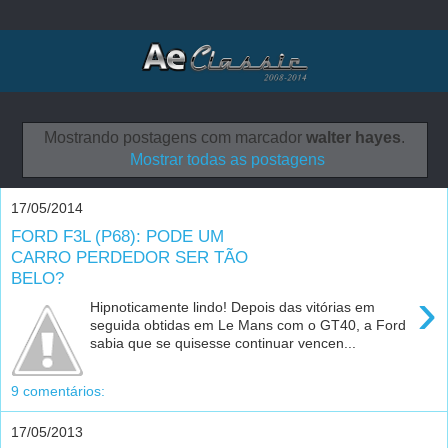
Mostrando postagens com marcador
walter hayes
.
Mostrar todas as postagens
17/05/2014
FORD F3L (P68): PODE UM
CARRO PERDEDOR SER TÃO
BELO?
›
Hipnoticamente lindo! Depois das vitórias em
seguida obtidas em Le Mans com o GT40, a Ford
sabia que se quisesse continuar vencen...
9 comentários:
17/05/2013