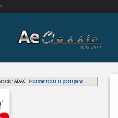
O
arcador
ADAC
.
Mostrar todas as postagens