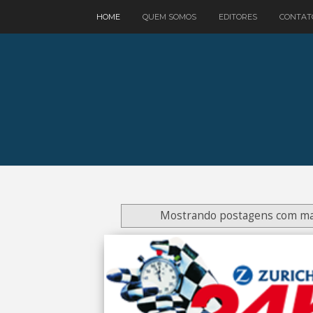
google.com, pub-3521758178363208, DIRECT, f08c47fec0942fa0
HOME
QUEM SOMOS
EDITORES
CONTAT
Mostrando postagens com m