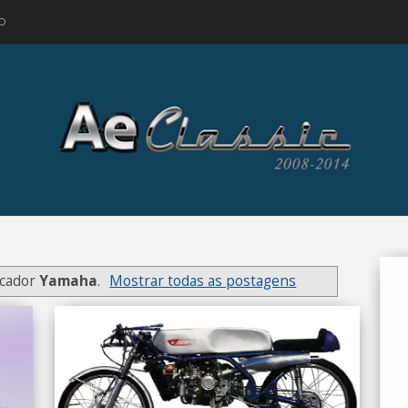
O
rcador
Yamaha
.
Mostrar todas as postagens