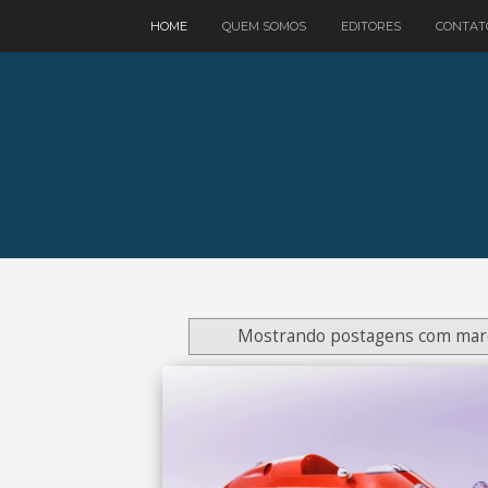
google.com, pub-3521758178363208, DIRECT, f08c47fec0942fa0
HOME
QUEM SOMOS
EDITORES
CONTAT
Mostrando postagens com ma