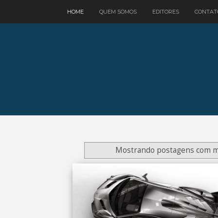
google.com, pub-3521758178363208, DIRECT, f08c47fec0942fa0
HOME
QUEM SOMOS
EDITORES
CONTAT
Mostrando postagens com 