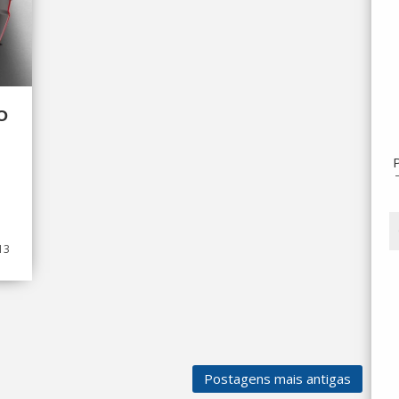
O
13
Postagens mais antigas