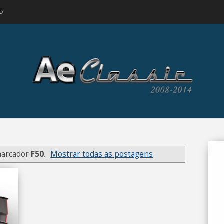
O
marcador
F50
.
Mostrar todas as postagens