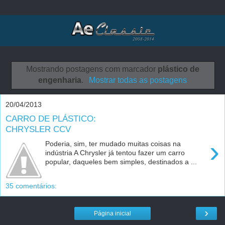
Mostrando postagens com marcador
plástico de
engenharia
.
Mostrar todas as postagens
20/04/2013
CARRO DE PLÁSTICO:
CHRYSLER CCV
›
Poderia, sim, ter mudado muitas coisas na
indústria A Chrysler já tentou fazer um carro
popular, daqueles bem simples, destinados a ...
35 comentários:
›
Página inicial