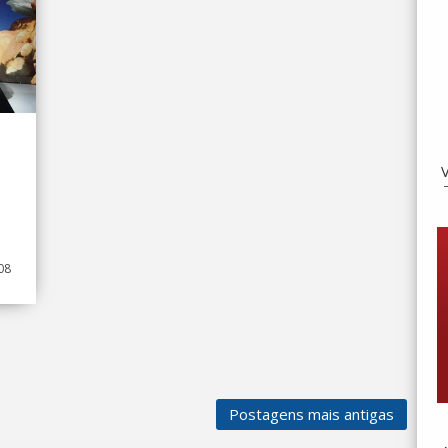
e
08
Postagens mais antigas