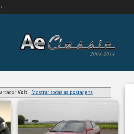
O
arcador
Volt
.
Mostrar todas as postagens