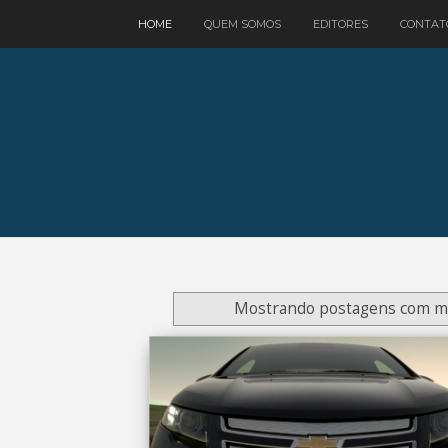
google.com, pub-3521758178363208, DIRECT, f08c47fec0942fa0
HOME
QUEM SOMOS
EDITORES
CONTAT
Mostrando postagens com m