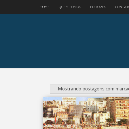
google.com, pub-3521758178363208, DIRECT, f08c47fec0942fa0
HOME
QUEM SOMOS
EDITORES
CONTAT
Mostrando postagens com marc