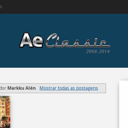
O
ador
Markku Alén
.
Mostrar todas as postagens