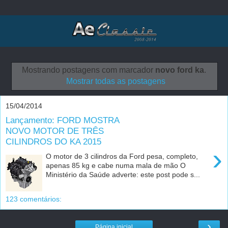
Mostrando postagens com marcador
novo ford ka
.
Mostrar todas as postagens
15/04/2014
Lançamento: FORD MOSTRA
NOVO MOTOR DE TRÊS
CILINDROS DO KA 2015
›
O motor de 3 cilindros da Ford pesa, completo,
apenas 85 kg e cabe numa mala de mão O
Ministério da Saúde adverte: este post pode s...
123 comentários:
›
Página inicial