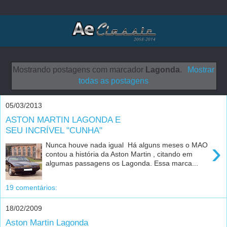
Mostrando postagens com marcador
Lagonda
.
Mostrar
todas as postagens
05/03/2013
ASTON MARTIN LAGONDA E
SEU INCRÍVEL "CUNHA"
›
Nunca houve nada igual Há alguns meses o MAO
contou a história da Aston Martin , citando em
algumas passagens os Lagonda. Essa marca...
19 comentários:
18/02/2009
Aston Martin Lagonda