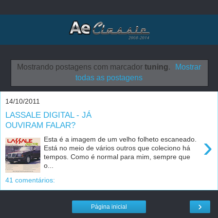
Mostrando postagens com marcador
tuning
.
Mostrar
todas as postagens
14/10/2011
LASSALE DIGITAL - JÁ
OUVIRAM FALAR?
›
Esta é a imagem de um velho folheto escaneado.
Está no meio de vários outros que coleciono há
tempos. Como é normal para mim, sempre que
o...
41 comentários:
›
Página inicial