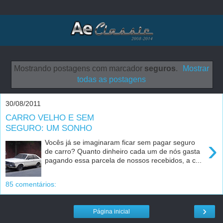
Mostrando postagens com marcador
seguros
.
Mostrar
todas as postagens
30/08/2011
CARRO VELHO E SEM
SEGURO: UM SONHO
›
Vocês já se imaginaram ficar sem pagar seguro
de carro? Quanto dinheiro cada um de nós gasta
pagando essa parcela de nossos recebidos, a c...
85 comentários:
›
Página inicial