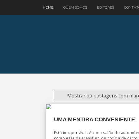
google.com, pub-3521758178363208, DIRECT, f08c47fec0942fa0
HOME
QUEM SOMOS
EDITORES
CONTAT
Mostrando postagens com mar
UMA MENTIRA CONVENIENTE
Está insuportável. A cada salão do automóve
como esse de Frankfurt, ou notícia de carro