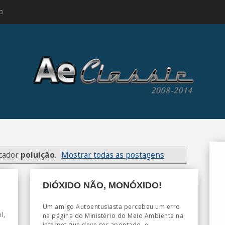
O
cador
poluição
.
Mostrar todas as postagens
DIÓXIDO NÃO, MONÓXIDO!
Um amigo Autoentusiasta percebeu um erro
l,
na página do Ministério do Meio Ambiente na
internet que deve ser apontado, e