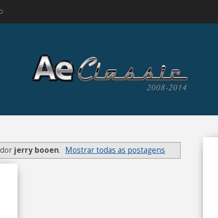
O
ador
jerry booen
.
Mostrar todas as postagens