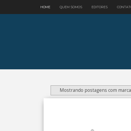
google.com, pub-3521758178363208, DIRECT, f08c47fec0942fa0
HOME
QUEM SOMOS
EDITORES
CONTAT
Mostrando postagens com marc