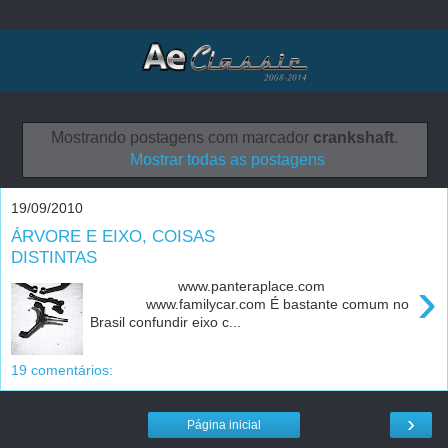
Mostrando postagens com marcador
crankshaft
.
Mostrar todas as postagens
19/09/2010
ÁRVORE E EIXO, COISAS
DISTINTAS
›
www.panteraplace.com
www.familycar.com É bastante comum no
Brasil confundir eixo c...
19 comentários:
›
Página inicial